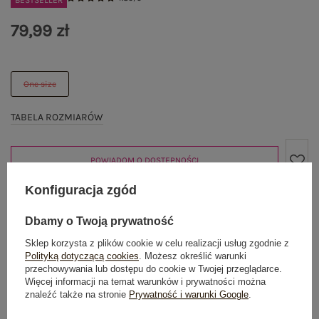
BESTSELLER
79,99 zł
One size
TABELA ROZMIARÓW
POWIADOM O DOSTĘPNOŚCI
Konfiguracja zgód
Produkt niedostępny
Dbamy o Twoją prywatność
Sklep korzysta z plików cookie w celu realizacji usług zgodnie z
Polityką dotyczącą cookies
. Możesz określić warunki
przechowywania lub dostępu do cookie w Twojej przeglądarce.
Więcej informacji na temat warunków i prywatności można
OPIS PRODUKTU
znaleźć także na stronie
Prywatność i warunki Google
.
GŁÓWNE PARAMETRY