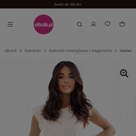
Zwrot do 100 dni
eButik
Sukienki
Sukienki koktajlowe / eleganckie
Jasnobe