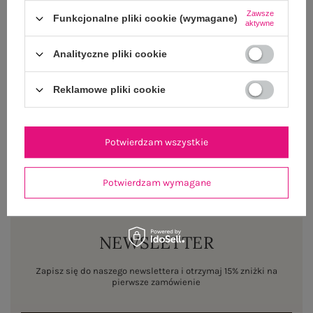
Zawsze
Funkcjonalne pliki cookie (wymagane)
aktywne
OPINIE O PRODUKCIE
(5)
Analityczne pliki cookie
WYSYŁKA I DOSTAWA
Reklamowe pliki cookie
ZWROTY I REKLAMACJE
Potwierdzam wszystkie
Potwierdzam wymagane
NEWSLETTER
Zapisz się do naszego newslettera i otrzymaj 15% zniżki na
pierwsze zamówienie