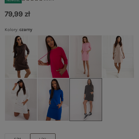
Nowość
79,99 zł
Kolory
:
czarny
S/M
L/XL