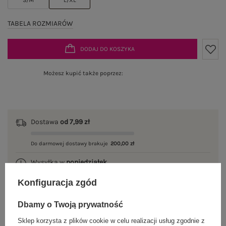
TABELA ROZMIARÓW
DODAJ DO KOSZYKA
Możesz kupić także poprzez:
Dostawa
od 7,99 zł
Do darmowej dostawy brakuje
200,00 zł
Wysyłka w
poniedziałek
Konfiguracja zgód
100 dni na zwrot
Dbamy o Twoją prywatność
Sklep korzysta z plików cookie w celu realizacji usług zgodnie z