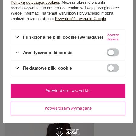
OPIS PRODUKTU
Polityką dotyczącą cookies
. Możesz określić warunki
przechowywania lub dostępu do cookie w Twojej przeglądarce.
Więcej informacji na temat warunków i prywatności można
GŁÓWNE PARAMETRY
znaleźć także na stronie
Prywatność i warunki Google
.
OPINIE O PRODUKCIE
(2)
Zawsze
Funkcjonalne pliki cookie (wymagane)
aktywne
WYSYŁKA I DOSTAWA
Analityczne pliki cookie
ZWROTY I REKLAMACJE
Reklamowe pliki cookie
OSTATNIO OGLĄDANE
Potwierdzam wszystkie
Zobacz wszystko
Potwierdzam wymagane