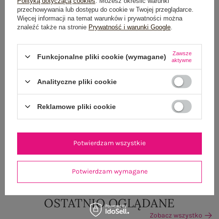
Polityką dotyczącą cookies
. Możesz określić warunki
Wysyłka
jutro
przechowywania lub dostępu do cookie w Twojej przeglądarce.
Więcej informacji na temat warunków i prywatności można
100 dni na zwrot
znaleźć także na stronie
Prywatność i warunki Google
.
Zawsze
Funkcjonalne pliki cookie (wymagane)
aktywne
OPIS PRODUKTU
Analityczne pliki cookie
GŁÓWNE PARAMETRY
Reklamowe pliki cookie
OPINIE O PRODUKCIE
(0)
WYSYŁKA I DOSTAWA
Potwierdzam wszystkie
ZWROTY I REKLAMACJE
Potwierdzam wymagane
OSTATNIO OGLĄDANE
Zobacz wszystko