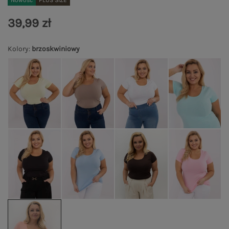
Nowość
PLUS SIZE
39,99 zł
Kolory
:
brzoskwiniowy