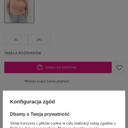
XL
2XL
TABELA ROZMIARÓW
DODAJ DO KOSZYKA
Możesz kupić także poprzez:
Konfiguracja zgód
Dostawa
od 7,99 zł
Dbamy o Twoją prywatność
Do darmowej dostawy brakuje
200,00 zł
Sklep korzysta z plików cookie w celu realizacji usług zgodnie z