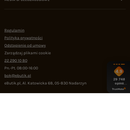
Regulamin
Polityka prywatności
Odstąpienie od umowy
Zarządzaj plikami cookie
22 290 10 80
Pn.-Pt. 08:00-16:00
4.9
bok@ebutik.pl
29 748
eButik.pl
,
Al. Katowicka 68
,
05-830
Nadarzyn
opinii
z całego
okresu
W sklepie prezentujemy ceny brutto (z VAT).