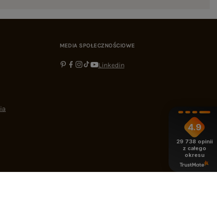
MEDIA SPOŁECZNOŚCIOWE
Linkedin
ia
4.9
29 738
opinii
z całego
okresu
-16:00
bok@ebutik.pl
eButik.pl
,
Al. Katowicka 68
,
05-830
Nadarzyn