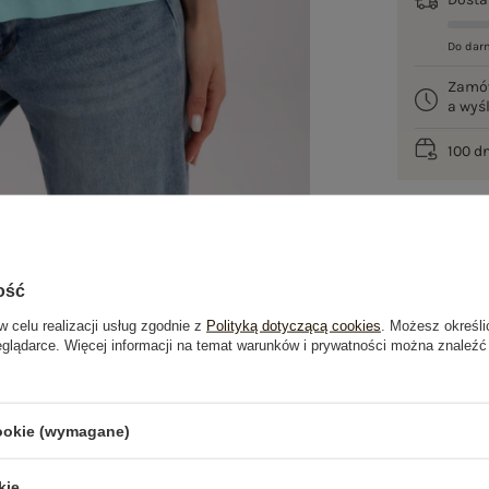
Do dar
Zamó
a wy
100 d
ość
w celu realizacji usług zgodnie z
Polityką dotyczącą cookies
. Możesz określi
eglądarce. Więcej informacji na temat warunków i prywatności można znaleźć
je
Opinie o produkcie
(1)
cookie (wymagane)
OSTATNIO OGLĄDANE
kie