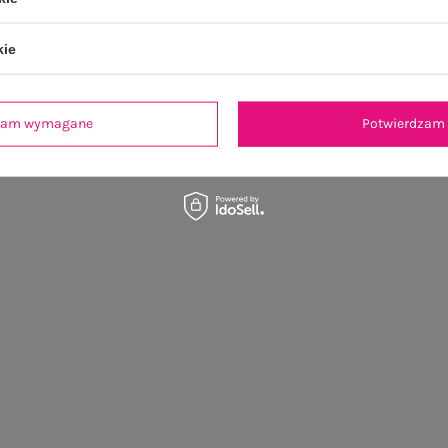
kie
dzam wymagane
Potwierdzam 