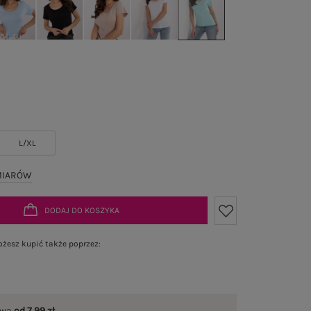
L/XL
MIARÓW
DODAJ DO KOSZYKA
żesz kupić także poprzez:
awa
od 7,99 zł