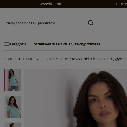
Wysyłka 24h
Darmo
Streetwear
Basic
Plus Size
Wyprzedaże
Kategorie
eButik
BASIC
T-SHIRTY
Miętowy t-shirt basic z okrągłym