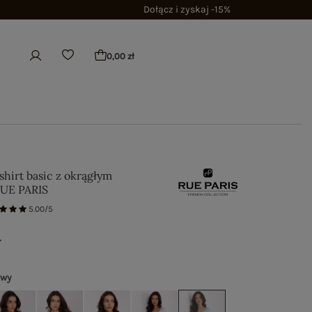
Dołącz i zyskaj -15%
0,00 zł
shirt basic z okrągłym
RUE PARIS
5.00/5
ł
owy