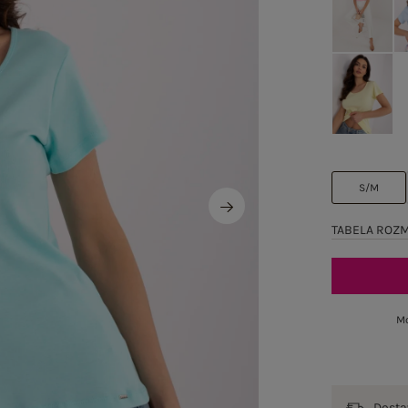
S/M
TABELA ROZ
Mo
Dost