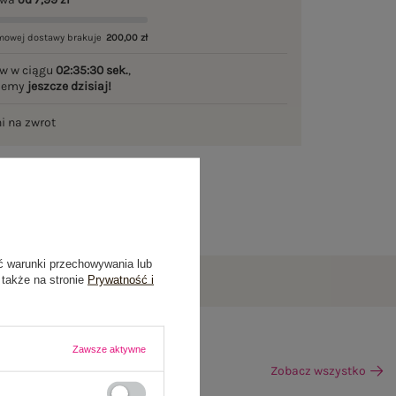
mowej dostawy brakuje
200,00 zł
w w ciągu
02:35:29 sek.
,
ślemy
jeszcze dzisiaj!
ni na zwrot
ć warunki przechowywania lub
 także na stronie
Prywatność i
Zawsze aktywne
Zobacz wszystko