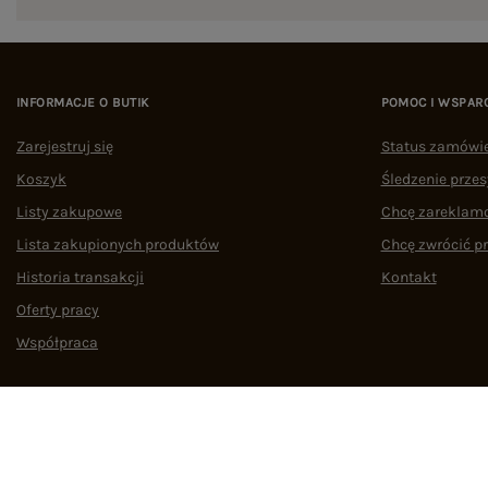
INFORMACJE O BUTIK
POMOC I WSPAR
Zarejestruj się
Status zamówi
Koszyk
Śledzenie przes
Listy zakupowe
Chcę zareklam
Lista zakupionych produktów
Chcę zwrócić p
Historia transakcji
Kontakt
Oferty pracy
Współpraca
Regulamin
Polityka prywatności
Odstąpienie od umowy
Zarządzaj