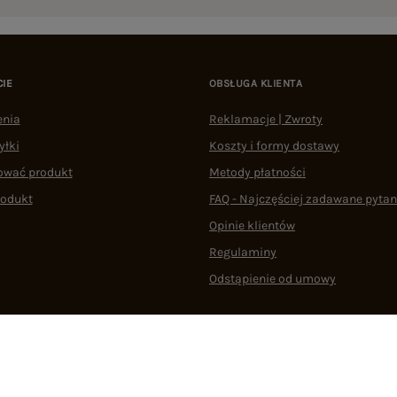
CIE
OBSŁUGA KLIENTA
enia
Reklamacje | Zwroty
yłki
Koszty i formy dostawy
ować produkt
Metody płatności
rodukt
FAQ - Najczęściej zadawane pytan
Opinie klientów
Regulaminy
Odstąpienie od umowy
 plikami cookie
22 290 10 80
Pn.-Pt. 08:00