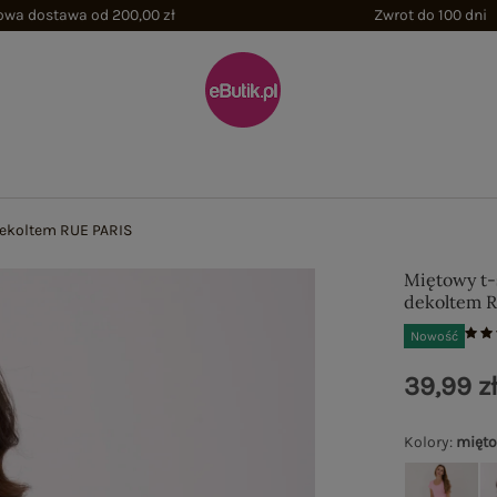
wa dostawa od 200,00 zł
Zwrot do 100 dni
 dekoltem RUE PARIS
Miętowy t-
dekoltem 
Nowość
39,99 z
Kolory
:
mięt