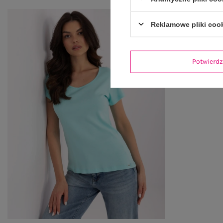
Reklamowe pliki coo
Potwier