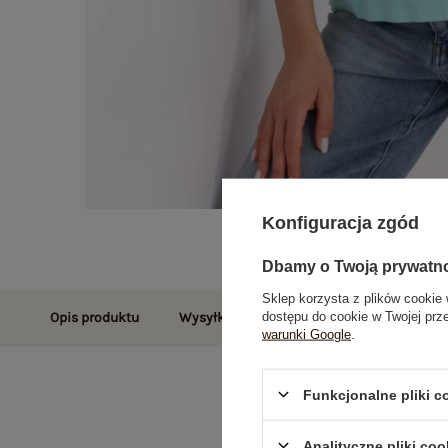
Konfiguracja zgód
Dbamy o Twoją prywatn
Sklep korzysta z plików cookie 
dostępu do cookie w Twojej prz
Opis produktu
Wysyłka i dostawa
Zwroty i reklamac
warunki Google
.
Funkcjonalne pliki 
Analityczne pliki coo