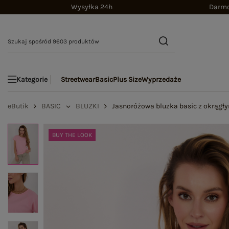
Wysyłka 24h
Darmo
Streetwear
Basic
Plus Size
Wyprzedaże
Kategorie
eButik
BASIC
BLUZKI
Jasnoróżowa bluzka basic z okrągł
BUY THE LOOK