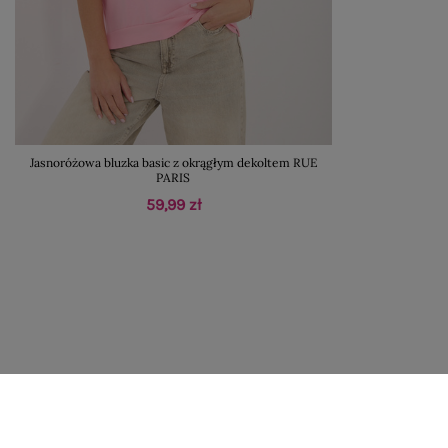
Jasnoróżowa bluzka basic z okrągłym dekoltem RUE
PARIS
59,99 zł