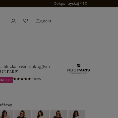
Dołącz i zyskaj -15%
0,00 zł
a bluzka basic z okrągłym
RUE PARIS
5.00/5
TSELLER
ł
 różowy