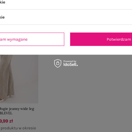
kie
kie
dzam wymagane
Potwierdzam 
ugie jeansy wide leg
BLEVEL
9,99 zł
 produktu w okresie