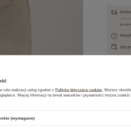
Dost
Do dar
Wysy
100 d
ość
w celu realizacji usług zgodnie z
Polityką dotyczącą cookies
. Możesz określi
eglądarce. Więcej informacji na temat warunków i prywatności można znaleźć
je
Opinie o produkcie
(3)
cookie (wymagane)
PRODUKTY ZE STYLIZACJI