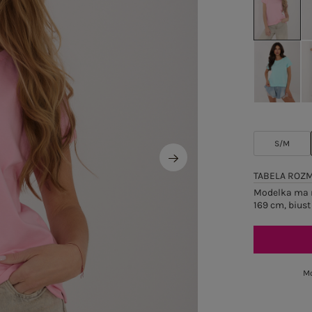
S/M
TABELA ROZ
Modelka ma n
169 cm, biust
Mo