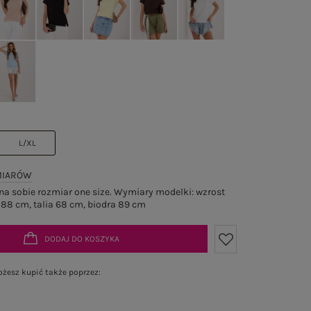
L/XL
MIARÓW
a sobie rozmiar one size. Wymiary modelki: wzrost
 88 cm, talia 68 cm, biodra 89 cm
DODAJ DO KOSZYKA
żesz kupić także poprzez: