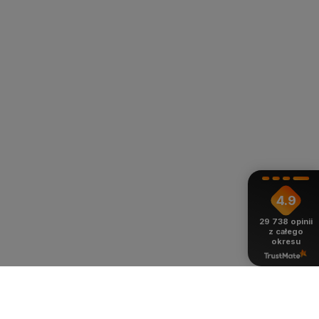
4.9
29 738
opinii
z całego
okresu