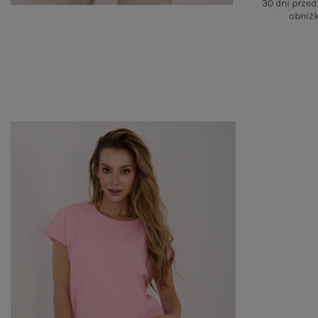
30 dni prze
obniżk