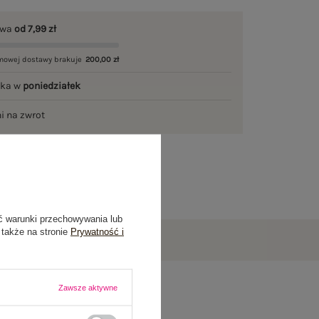
awa
od 7,99 zł
mowej dostawy brakuje
200,00 zł
łka w
poniedziałek
ni na zwrot
ć warunki przechowywania lub
 także na stronie
Prywatność i
Zawsze aktywne