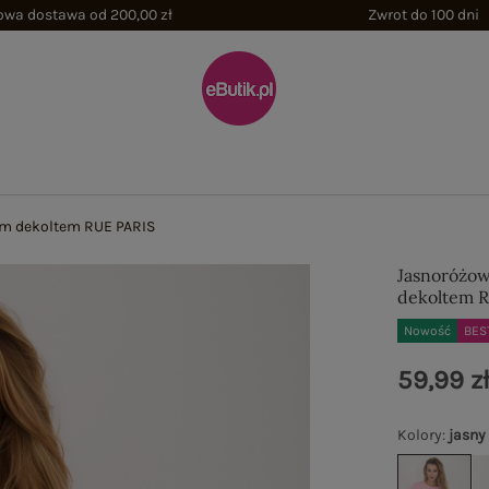
wa dostawa od 200,00 zł
Zwrot do 100 dni
ym dekoltem RUE PARIS
Jasnoróżow
dekoltem 
Nowość
BES
59,99 z
Kolory
:
jasny