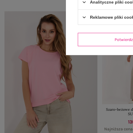
Analityczne pliki coo
Reklamowe pliki coo
Potwier
Szaro-beżowe dł
SU
13
Najniższa cena