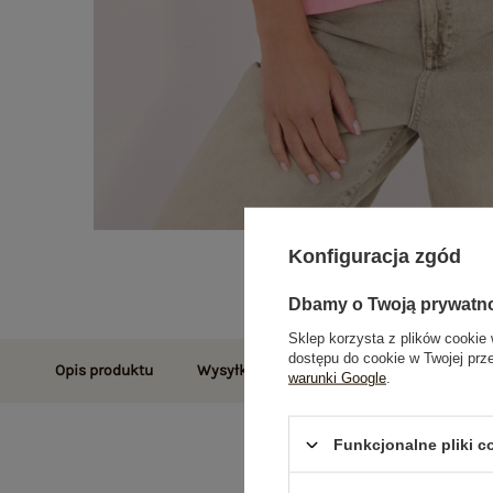
Konfiguracja zgód
Dbamy o Twoją prywatn
Sklep korzysta z plików cookie 
dostępu do cookie w Twojej prz
Opis produktu
Wysyłka i dostawa
Zwroty i reklamac
warunki Google
.
Funkcjonalne pliki 