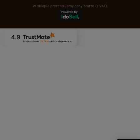
W sklepie prezentujemy ceny brutto (z VAT).
4.9
Na podstawie
29 748
opinii
z całego okresu