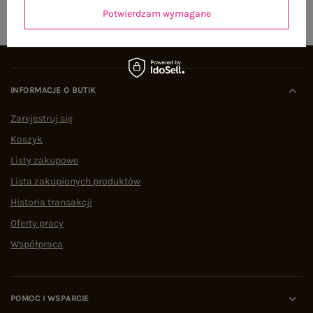
Potwierdzam wymagane
INFORMACJE O BUTIK
Zarejestruj się
Koszyk
Listy zakupowe
Lista zakupionych produktów
Historia transakcji
Oferty pracy
Współpraca
POMOC I WSPARCIE