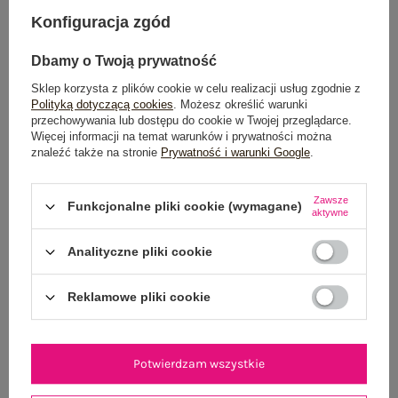
Konfiguracja zgód
OPINIE O PRODUKCIE
(0)
Dbamy o Twoją prywatność
WYSYŁKA I DOSTAWA
Sklep korzysta z plików cookie w celu realizacji usług zgodnie z
ZWROTY I REKLAMACJE
Polityką dotyczącą cookies
. Możesz określić warunki
przechowywania lub dostępu do cookie w Twojej przeglądarce.
Więcej informacji na temat warunków i prywatności można
znaleźć także na stronie
Prywatność i warunki Google
.
Zawsze
Funkcjonalne pliki cookie (wymagane)
aktywne
Analityczne pliki cookie
NEWSLETTER
Reklamowe pliki cookie
Zapisz się do naszego newslettera i otrzymaj 15% zniżki na
pierwsze zamówienie
Potwierdzam wszystkie
ZAPISZ SIĘ