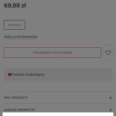
69,99 zł
One size
TABELA ROZMIARÓW
POWIADOM O DOSTĘPNOŚCI
Produkt niedostępny
OPIS PRODUKTU
GŁÓWNE PARAMETRY