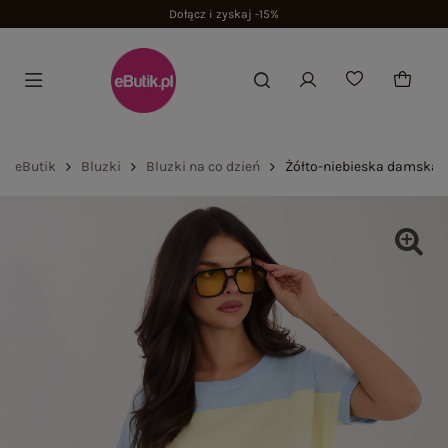
Dołącz i zyskaj -15%
eButik
Bluzki
Bluzki na co dzień
Żółto-niebieska damska b