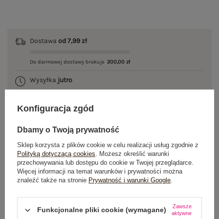
Dostawa
od 7,99 zł
Do darmowej dostawy brakuje
200,00 zł
Wysyłka
jutro
100 dni na zwrot
Konfiguracja zgód
Dbamy o Twoją prywatność
OPIS PRODUKTU
Sklep korzysta z plików cookie w celu realizacji usług zgodnie z
Polityką dotyczącą cookies
. Możesz określić warunki
przechowywania lub dostępu do cookie w Twojej przeglądarce.
GŁÓWNE PARAMETRY
Więcej informacji na temat warunków i prywatności można
znaleźć także na stronie
Prywatność i warunki Google
.
OPINIE O PRODUKCIE
(1)
Zawsze
Funkcjonalne pliki cookie (wymagane)
WYSYŁKA I DOSTAWA
aktywne