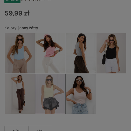
Nowość
59,99 zł
Kolory
:
jasny żółty
S/M
L/XL