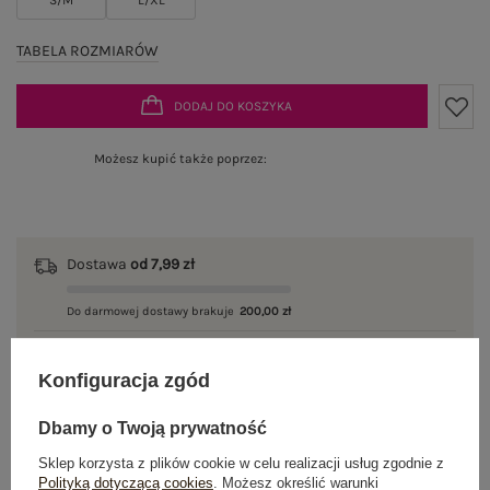
TABELA ROZMIARÓW
DODAJ DO KOSZYKA
Możesz kupić także poprzez:
Dostawa
od 7,99 zł
Do darmowej dostawy brakuje
200,00 zł
Wysyłka w
poniedziałek
Konfiguracja zgód
100 dni na zwrot
Dbamy o Twoją prywatność
Sklep korzysta z plików cookie w celu realizacji usług zgodnie z
Polityką dotyczącą cookies
. Możesz określić warunki