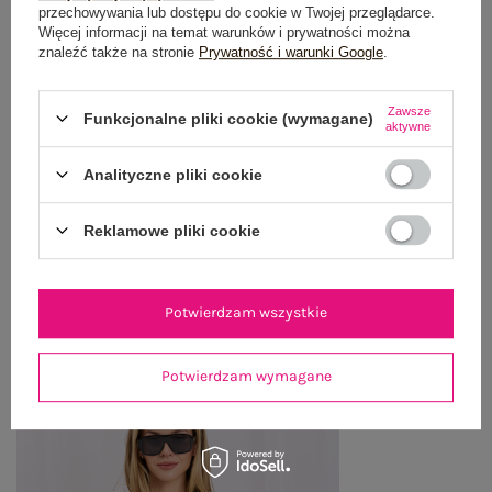
OPIS PRODUKTU
przechowywania lub dostępu do cookie w Twojej przeglądarce.
Więcej informacji na temat warunków i prywatności można
znaleźć także na stronie
Prywatność i warunki Google
.
GŁÓWNE PARAMETRY
OPINIE O PRODUKCIE
(1)
Zawsze
Funkcjonalne pliki cookie (wymagane)
aktywne
WYSYŁKA I DOSTAWA
Analityczne pliki cookie
ZWROTY I REKLAMACJE
Reklamowe pliki cookie
OSTATNIO OGLĄDANE
Potwierdzam wszystkie
Zobacz wszystko
Potwierdzam wymagane