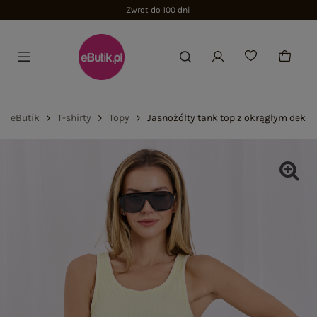
Zwrot do 100 dni
eButik
T-shirty
Topy
Jasnożółty tank top z okrągłym deko