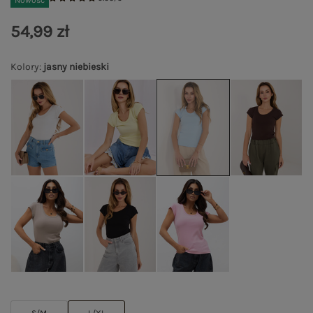
Nowość
54,99 zł
Kolory
:
jasny niebieski
S/M
L/XL