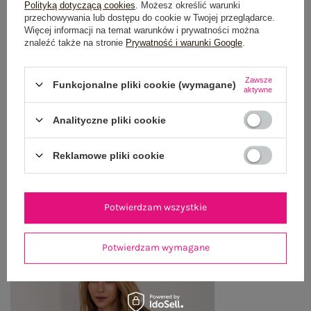
OPIS PRODUKTU
Polityką dotyczącą cookies
. Możesz określić warunki
przechowywania lub dostępu do cookie w Twojej przeglądarce.
Więcej informacji na temat warunków i prywatności można
GŁÓWNE PARAMETRY
znaleźć także na stronie
Prywatność i warunki Google
.
OPINIE O PRODUKCIE
(4)
Zawsze
Funkcjonalne pliki cookie (wymagane)
aktywne
WYSYŁKA I DOSTAWA
Analityczne pliki cookie
ZWROTY I REKLAMACJE
Reklamowe pliki cookie
OSTATNIO OGLĄDANE
Potwierdzam wszystkie
Zobacz wszystko
Potwierdzam wymagane