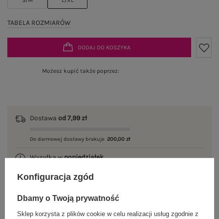
TABELA ROZMIARÓW
DODAJ DO KOSZYKA
Możesz kupić także poprzez:
Dostawa
od 7,99 zł
Do darmowej dostawy brakuje
200,00 zł
Wysyłka w
poniedziałek
Konfiguracja zgód
100 dni na zwrot
Dbamy o Twoją prywatność
Sklep korzysta z plików cookie w celu realizacji usług zgodnie z