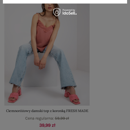
Ciemnoróżowy damski top z koronką FRESH MADE
Cena regularna:
59,99 zł
39,99 zł