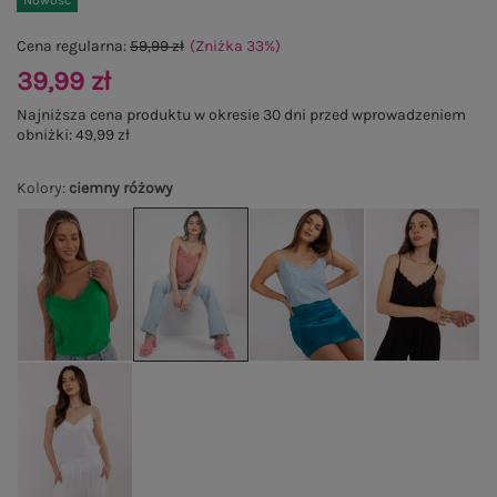
Nowość
Cena regularna:
59,99 zł
(Zniżka
33
%
)
39,99 zł
Najniższa cena produktu w okresie 30 dni przed wprowadzeniem
obniżki:
49,99 zł
Kolory
:
ciemny różowy