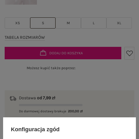
XS
S
M
L
XL
TABELA ROZMIARÓW
DODAJ DO KOSZYKA
Możesz kupić także poprzez:
Dostawa
od 7,99 zł
Do darmowej dostawy brakuje
200,00 zł
Wysyłka w
poniedziałek
Konfiguracja zgód
100 dni na zwrot