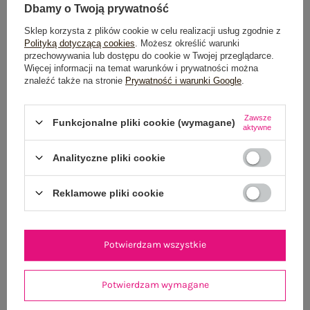
Dbamy o Twoją prywatność
Sklep korzysta z plików cookie w celu realizacji usług zgodnie z
Polityką dotyczącą cookies
. Możesz określić warunki
OPIS PRODUKTU
przechowywania lub dostępu do cookie w Twojej przeglądarce.
Więcej informacji na temat warunków i prywatności można
znaleźć także na stronie
Prywatność i warunki Google
.
GŁÓWNE PARAMETRY
Zawsze
OPINIE O PRODUKCIE
(0)
Funkcjonalne pliki cookie (wymagane)
aktywne
WYSYŁKA I DOSTAWA
Analityczne pliki cookie
ZWROTY I REKLAMACJE
Reklamowe pliki cookie
OSTATNIO OGLĄDANE
Potwierdzam wszystkie
Zobacz wszystko
Potwierdzam wymagane