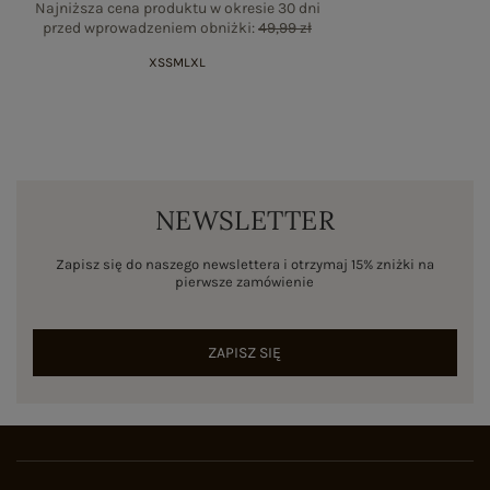
Najniższa cena produktu w okresie 30 dni
przed wprowadzeniem obniżki:
49,99 zł
XS
S
M
L
XL
NEWSLETTER
Zapisz się do naszego newslettera i otrzymaj 15% zniżki na
pierwsze zamówienie
ZAPISZ SIĘ