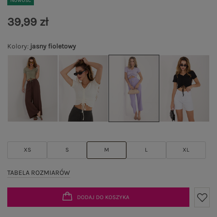
Nowość
39,99 zł
Kolory
:
jasny fioletowy
XS
S
M
L
XL
TABELA ROZMIARÓW
DODAJ DO KOSZYKA