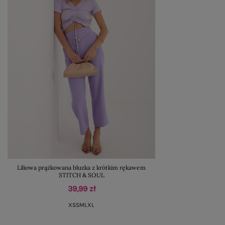
Liliowa prążkowana bluzka z krótkim rękawem
STITCH & SOUL
39,99 zł
XS
S
M
L
XL