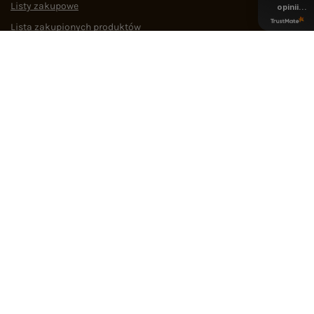
Listy zakupowe
opinii
z całego
Lista zakupionych produktów
okresu
Historia transakcji
Oferty pracy
Współpraca
POMOC I WSPARCIE
OBSŁUGA KLIENTA
MEDIA SPOŁECZNOŚCIOWE
Regulamin