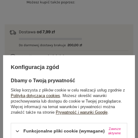
Możesz kupić także poprzez:
Dostawa
od 7,99 zł
Do darmowej dostawy brakuje
200,00 zł
Wysyłka w
poniedziałek
Konfiguracja zgód
100 dni na zwrot
Dbamy o Twoją prywatność
Sklep korzysta z plików cookie w celu realizacji usług zgodnie z
Polityką dotyczącą cookies
. Możesz określić warunki
OPIS PRODUKTU
przechowywania lub dostępu do cookie w Twojej przeglądarce.
Więcej informacji na temat warunków i prywatności można
GŁÓWNE PARAMETRY
znaleźć także na stronie
Prywatność i warunki Google
.
OPINIE O PRODUKCIE
(0)
Zawsze
Funkcjonalne pliki cookie (wymagane)
aktywne