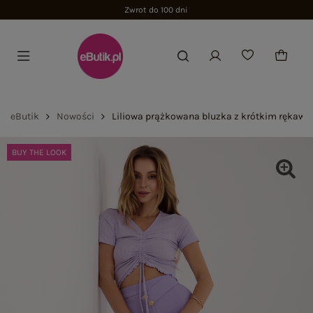
Zwrot do 100 dni
eButik
Nowości
Liliowa prążkowana bluzka z krótkim rękaw
BUY THE LOOK