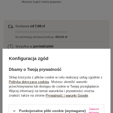
Możesz kupić także poprzez:
Dostawa
od 7,99 zł
Do darmowej dostawy brakuje
200,00 zł
Wysyłka w
poniedziałek
100 dni na zwrot
Konfiguracja zgód
Dbamy o Twoją prywatność
Sklep korzysta z plików cookie w celu realizacji usług zgodnie z
OPIS PRODUKTU
Polityką dotyczącą cookies
. Możesz określić warunki
przechowywania lub dostępu do cookie w Twojej przeglądarce.
Więcej informacji na temat warunków i prywatności można
GŁÓWNE PARAMETRY
znaleźć także na stronie
Prywatność i warunki Google
.
OPINIE O PRODUKCIE
(0)
Zawsze
Funkcjonalne pliki cookie (wymagane)
aktywne