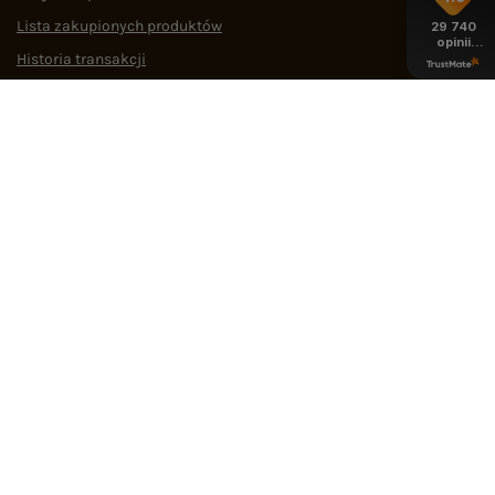
Lista zakupionych produktów
29 740
opinii
Historia transakcji
z całego
okresu
Oferty pracy
Współpraca
POMOC I WSPARCIE
OBSŁUGA KLIENTA
MEDIA SPOŁECZNOŚCIOWE
Regulamin