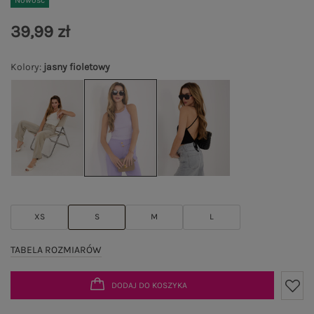
Nowość
39,99 zł
Kolory
:
jasny fioletowy
XS
S
M
L
TABELA ROZMIARÓW
DODAJ DO KOSZYKA