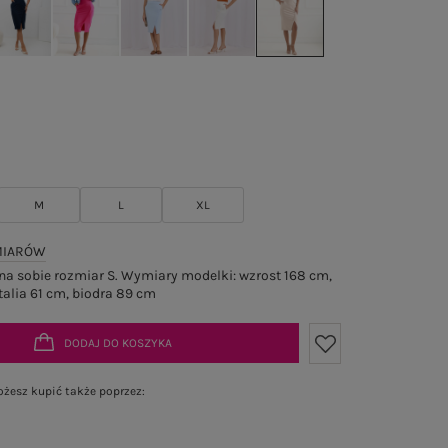
M
L
XL
MIARÓW
a sobie rozmiar S. Wymiary modelki: wzrost 168 cm,
talia 61 cm, biodra 89 cm
DODAJ DO KOSZYKA
żesz kupić także poprzez: