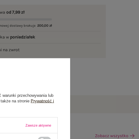
awa
od 7,99 zł
mowej dostawy brakuje
200,00 zł
łka w
poniedziałek
ni na zwrot
ć warunki przechowywania lub
 także na stronie
Prywatność i
Zawsze aktywne
Zobacz wszystko