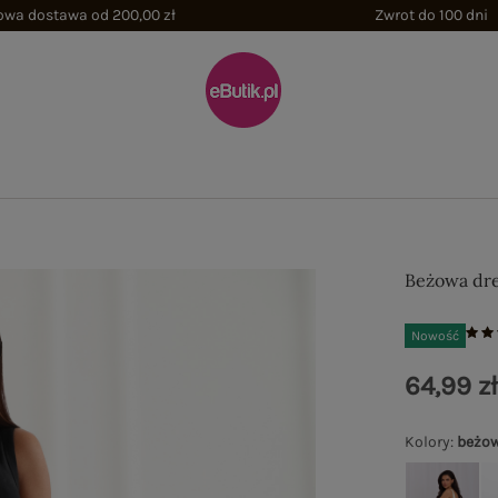
wa dostawa od 200,00 zł
Zwrot do 100 dni
Beżowa dre
Nowość
64,99 z
Kolory
:
beżo