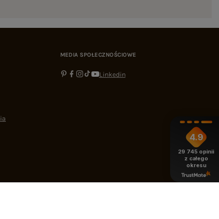
MEDIA SPOŁECZNOŚCIOWE
Linkedin
ia
4.9
29 745
opinii
z całego
okresu
-16:00
bok@ebutik.pl
eButik.pl
,
Al. Katowicka 68
,
05-830
Nadarzyn