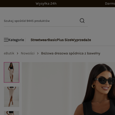
Wysyłka 24h
Darmo
Streetwear
Basic
Plus Size
Wyprzedaże
Kategorie
eButik
Nowości
Beżowa dresowa spódnica z bawełny