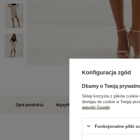
Konfiguracja zgód
Dbamy o Twoją prywatn
Sklep korzysta z plików cookie 
dostępu do cookie w Twojej prz
Opis produktu
Wysyłka i dostawa
Zwroty i reklamac
warunki Google
.
Funkcjonalne pliki 