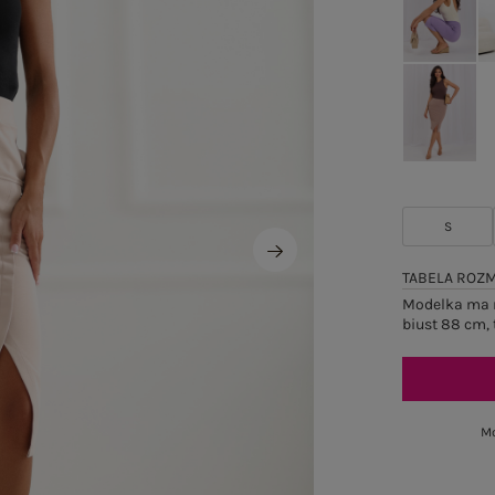
S
TABELA ROZ
Modelka ma n
biust 88 cm, 
Mo