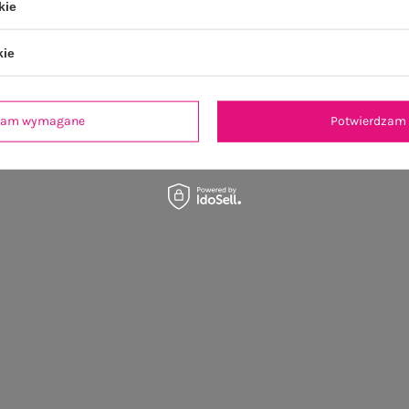
kie
kie
dzam wymagane
Potwierdzam 