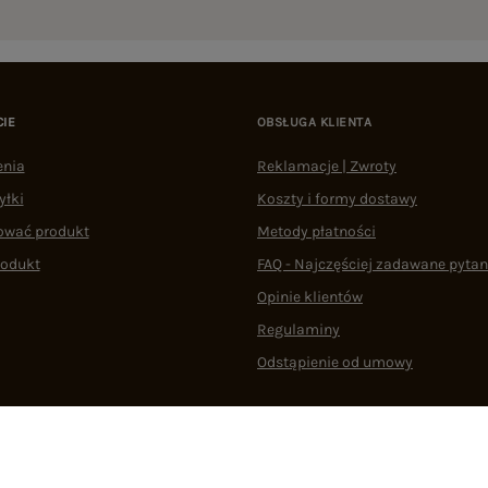
CIE
OBSŁUGA KLIENTA
enia
Reklamacje | Zwroty
yłki
Koszty i formy dostawy
ować produkt
Metody płatności
rodukt
FAQ - Najczęściej zadawane pytan
Opinie klientów
Regulaminy
Odstąpienie od umowy
 plikami cookie
22 290 10 80
Pn.-Pt. 08:00