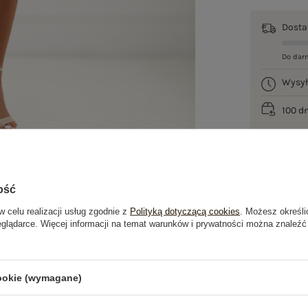
Dost
Do dar
Wysy
100 d
ość
w celu realizacji usług zgodnie z
Polityką dotyczącą cookies
. Możesz określi
eglądarce. Więcej informacji na temat warunków i prywatności można znaleźć
je
Opinie o produkcie
(1)
cookie (wymagane)
OSTATNIO OGLĄDANE