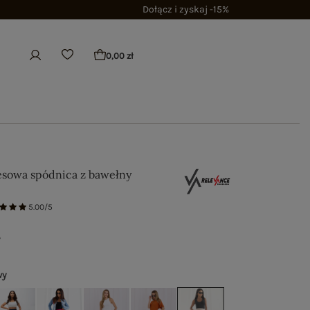
Dołącz i zyskaj -15%
0,00 zł
sowa spódnica z bawełny
5.00/5
ł
wy