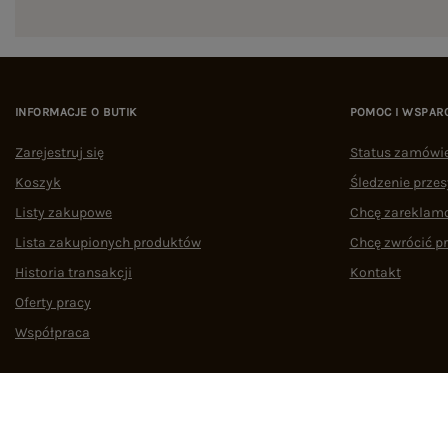
INFORMACJE O BUTIK
POMOC I WSPAR
Zarejestruj się
Status zamówi
Koszyk
Śledzenie przes
Listy zakupowe
Chcę zareklam
Lista zakupionych produktów
Chcę zwrócić p
Historia transakcji
Kontakt
Oferty pracy
Współpraca
Regulamin
Polityka prywatności
Odstąpienie od umowy
Zarządzaj