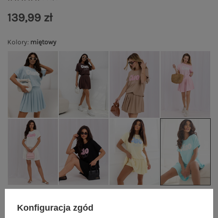
139,99 zł
Kolory
:
miętowy
Konfiguracja zgód
S/M
L/XL