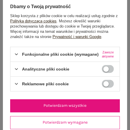
Dbamy o Twoją prywatność
TABELA ROZMIARÓW
Sklep korzysta z plików cookie w celu realizacji usług zgodnie z
Polityką dotyczącą cookies
. Możesz określić warunki
przechowywania lub dostępu do cookie w Twojej przeglądarce.
POWIADOM O DOSTĘPNOŚCI
Więcej informacji na temat warunków i prywatności można
znaleźć także na stronie
Prywatność i warunki Google
.
Zawsze
Produkt niedostępny
Funkcjonalne pliki cookie (wymagane)
aktywne
Analityczne pliki cookie
OPIS PRODUKTU
Reklamowe pliki cookie
GŁÓWNE PARAMETRY
Potwierdzam wszystkie
OPINIE O PRODUKCIE
(6)
WYSYŁKA I DOSTAWA
Potwierdzam wymagane