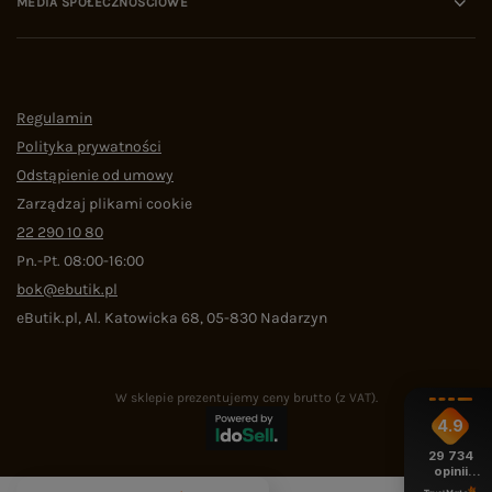
MEDIA SPOŁECZNOŚCIOWE
Regulamin
Polityka prywatności
Odstąpienie od umowy
Zarządzaj plikami cookie
22 290 10 80
Pn.-Pt. 08:00-16:00
bok@ebutik.pl
eButik.pl
,
Al. Katowicka 68
,
05-830
Nadarzyn
W sklepie prezentujemy ceny brutto (z VAT).
4.9
29 734
opinii
z całego