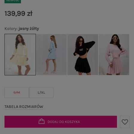
Nowość
139,99 zł
Kolory
:
jasny żółty
S/M
L/XL
TABELA ROZMIARÓW
DODAJ DO KOSZYKA