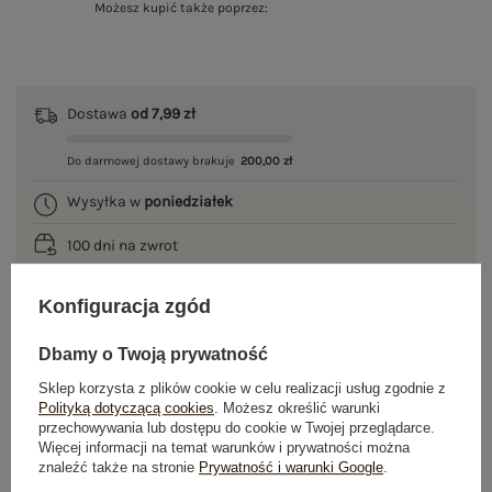
Możesz kupić także poprzez:
Dostawa
od 7,99 zł
Do darmowej dostawy brakuje
200,00 zł
Wysyłka w
poniedziałek
100 dni na zwrot
Konfiguracja zgód
OPIS PRODUKTU
Dbamy o Twoją prywatność
Sklep korzysta z plików cookie w celu realizacji usług zgodnie z
GŁÓWNE PARAMETRY
Polityką dotyczącą cookies
. Możesz określić warunki
przechowywania lub dostępu do cookie w Twojej przeglądarce.
Więcej informacji na temat warunków i prywatności można
OPINIE O PRODUKCIE
(0)
znaleźć także na stronie
Prywatność i warunki Google
.