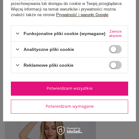
OPIS PRODUKTU
przechowywania lub dostępu do cookie w Twojej przeglądarce.
Więcej informacji na temat warunków i prywatności można
znaleźć także na stronie
Prywatność i warunki Google
.
GŁÓWNE PARAMETRY
OPINIE O PRODUKCIE
(1)
Zawsze
Funkcjonalne pliki cookie (wymagane)
aktywne
WYSYŁKA I DOSTAWA
Analityczne pliki cookie
ZWROTY I REKLAMACJE
Reklamowe pliki cookie
OSTATNIO OGLĄDANE
Potwierdzam wszystkie
Zobacz wszystko
Potwierdzam wymagane