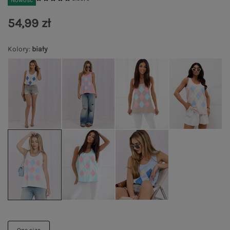
Nowość
54,99 zł
Kolory
:
biały
One size