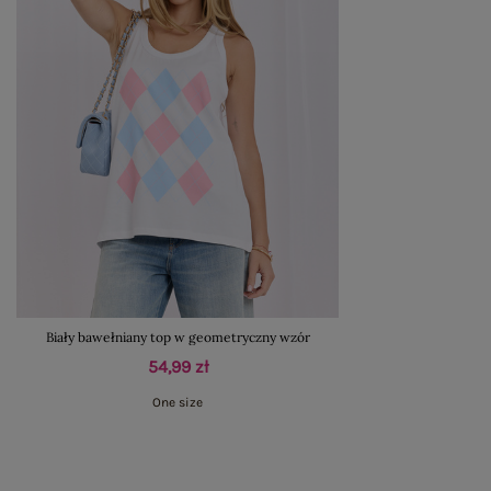
Biały bawełniany top w geometryczny wzór
54,99 zł
One size