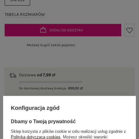
TABELA ROZMIARÓW
DODAJ DO KOSZYKA
Możesz kupić także poprzez:
Dostawa
od 7,99 zł
Do darmowej dostawy brakuje
200,00 zł
Wysyłka w
poniedziałek
Konfiguracja zgód
100 dni na zwrot
Dbamy o Twoją prywatność
Sklep korzysta z plików cookie w celu realizacji usług zgodnie z
Polityką dotyczącą cookies
. Możesz określić warunki