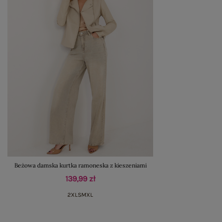
Beżowa damska kurtka ramoneska z kieszeniami
139,99 zł
2XL
S
M
XL