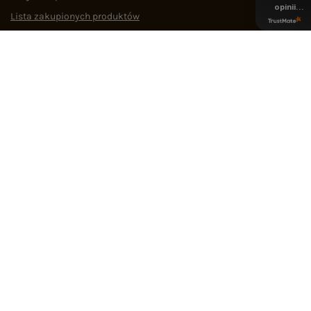
opinii
Lista zakupionych produktów
z całego
okresu
Historia transakcji
Oferty pracy
Współpraca
POMOC I WSPARCIE
OBSŁUGA KLIENTA
MEDIA SPOŁECZNOŚCIOWE
Regulamin