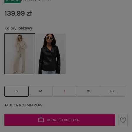
Nowość
139,99 zł
Kolory
:
beżowy
S
M
L
XL
2XL
TABELA ROZMIARÓW
DODAJ DO KOSZYKA