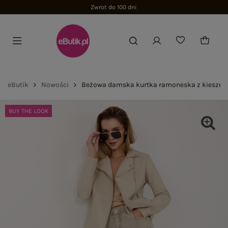
Zwrot do 100 dni
eButik
Nowości
Beżowa damska kurtka ramoneska z kieszen
BUY THE LOOK