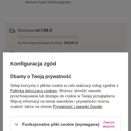
Możesz kupić także poprzez:
Dostawa
od 7,99 zł
Do darmowej dostawy brakuje
200,00 zł
Wysyłka w
poniedziałek
Konfiguracja zgód
100 dni na zwrot
Dbamy o Twoją prywatność
Sklep korzysta z plików cookie w celu realizacji usług zgodnie z
Polityką dotyczącą cookies
. Możesz określić warunki
OPIS PRODUKTU
przechowywania lub dostępu do cookie w Twojej przeglądarce.
Więcej informacji na temat warunków i prywatności można
GŁÓWNE PARAMETRY
znaleźć także na stronie
Prywatność i warunki Google
.
OPINIE O PRODUKCIE
(2)
Zawsze
Funkcjonalne pliki cookie (wymagane)
aktywne