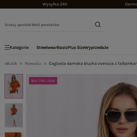
Wysyłka 24h
Darmo
Streetwear
Basic
Plus Size
Wyprzedaże
Kategorie
eButik
Nowości
Ceglasta damska bluzka oversize z falbanka
BUY THE LOOK