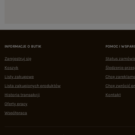
INFORMACJE O BUTIK
POMOC I WSPAR
Zarejestruj się
Status zamówi
Koszyk
Śledzenie przes
Listy zakupowe
Chcę zareklam
Lista zakupionych produktów
Chcę zwrócić p
Historia transakcji
Kontakt
Oferty pracy
Współpraca