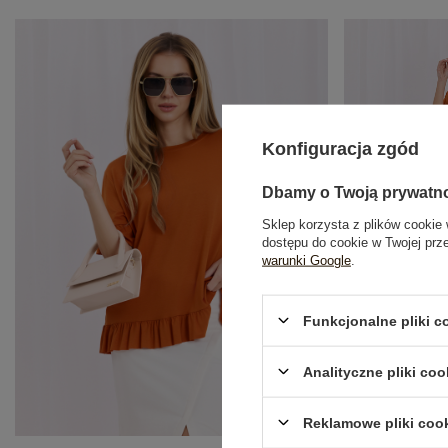
Konfiguracja zgód
Dbamy o Twoją prywatn
Sklep korzysta z plików cookie 
dostępu do cookie w Twojej prz
warunki Google
.
Funkcjonalne pliki 
Ecru ołówkowa
Analityczne pliki coo
64
Reklamowe pliki coo