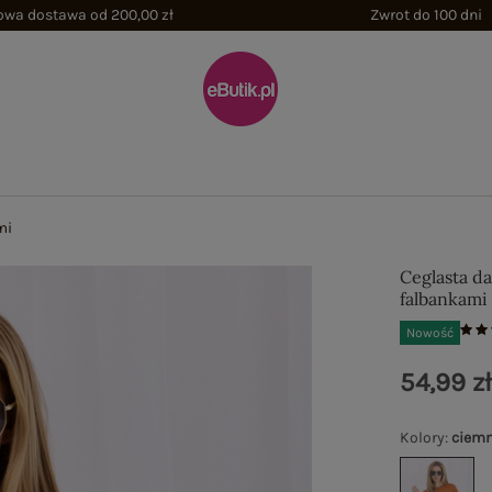
wa dostawa od 200,00 zł
Zwrot do 100 dni
mi
Ceglasta d
falbankami
Nowość
54,99 z
Kolory
:
ciem