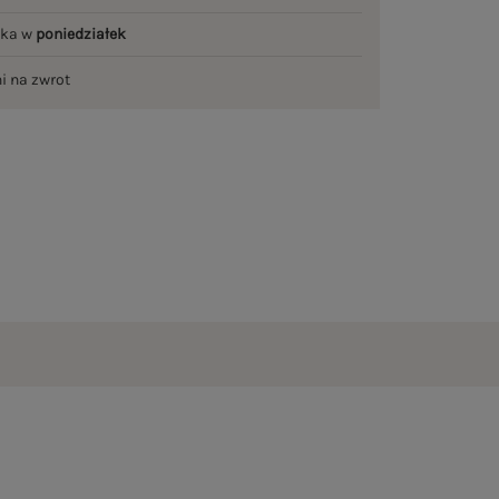
łka w
poniedziałek
ni na zwrot