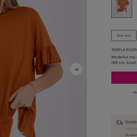
One size
TABELA ROZ
Modelka ma n
169 cm, biust
Mo
Dost
Do dar