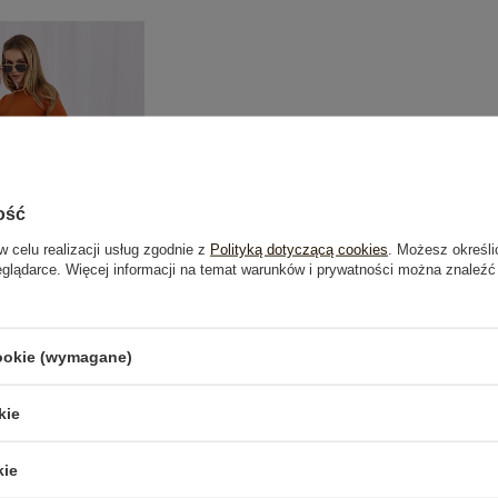
ość
w celu realizacji usług zgodnie z
Polityką dotyczącą cookies
. Możesz określi
eglądarce. Więcej informacji na temat warunków i prywatności można znaleźć
cookie (wymagane)
 spódnica z bawełny
kie
,99 zł
kie