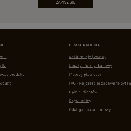
ZAPISZ SIĘ
CIE
OBSŁUGA KLIENTA
enia
Reklamacje | Zwroty
yłki
Koszty i formy dostawy
ować produkt
Metody płatności
rodukt
FAQ - Najczęściej zadawane pytan
Opinie klientów
Regulaminy
Odstąpienie od umowy