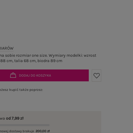
MIARÓW
a sobie rozmiar one size. Wymiary modelki: wzrost
 88 cm, talia 68 cm, biodra 89 cm
DODAJ DO KOSZYKA
żesz kupić także poprzez:
awa
od 7,99 zł
mowej dostawy brakuje
200,00 zł