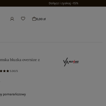
Dołącz i zyskaj -15%
0,00 zł
amska bluzka oversize z
5.00/5
ł
ny pomarańczowy