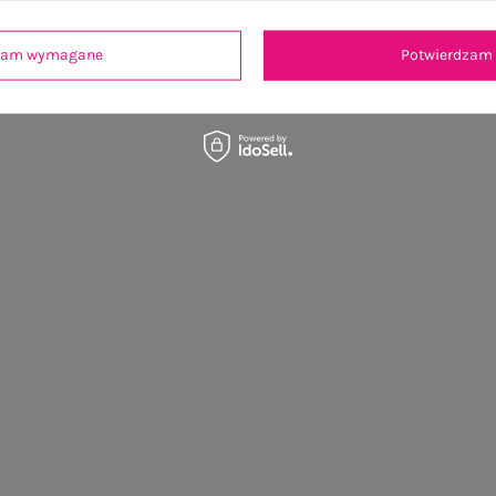
OSTATNIO OGLĄDANE
dzam wymagane
Potwierdzam 