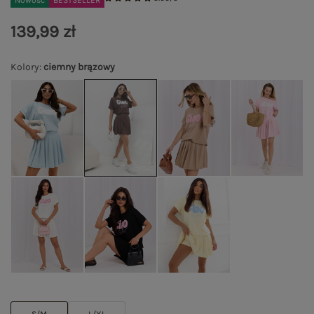
Nowość
BESTSELLER
139,99 zł
Kolory
:
ciemny brązowy
S/M
L/XL