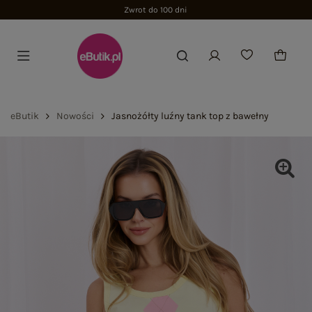
Zwrot do 100 dni
eButik
Nowości
Jasnożółty luźny tank top z bawełny