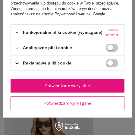
OPIS PRODUKTU
przechowywania lub dostępu do cookie w Twojej przeglądarce.
Więcej informacji na temat warunków i prywatności można
znaleźć także na stronie
Prywatność i warunki Google
.
GŁÓWNE PARAMETRY
OPINIE O PRODUKCIE
(0)
Zawsze
Funkcjonalne pliki cookie (wymagane)
aktywne
WYSYŁKA I DOSTAWA
Analityczne pliki cookie
ZWROTY I REKLAMACJE
Reklamowe pliki cookie
OSTATNIO OGLĄDANE
Potwierdzam wszystkie
Zobacz wszystko
Potwierdzam wymagane