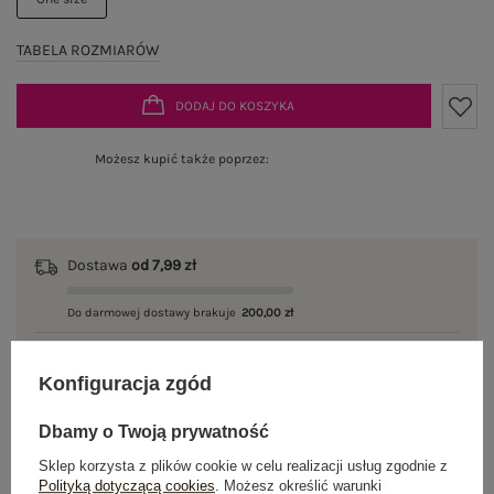
TABELA ROZMIARÓW
DODAJ DO KOSZYKA
Możesz kupić także poprzez:
Dostawa
od 7,99 zł
Do darmowej dostawy brakuje
200,00 zł
Wysyłka w
poniedziałek
Konfiguracja zgód
100 dni na zwrot
Dbamy o Twoją prywatność
Sklep korzysta z plików cookie w celu realizacji usług zgodnie z
Polityką dotyczącą cookies
. Możesz określić warunki