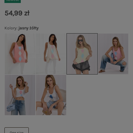
54,99 zł
Kolory
:
jasny żółty
One size