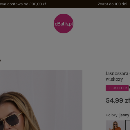
wa dostawa od 200,00 zł
Zwrot do 100 dni
y
Jasnoszara
wiskozy
BESTSELLER
54,99 z
Kolory
:
jasny