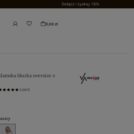
Dołącz i zyskaj -15%
0,00 zł
 damska bluzka oversize z
5.00/5
ł
 szary