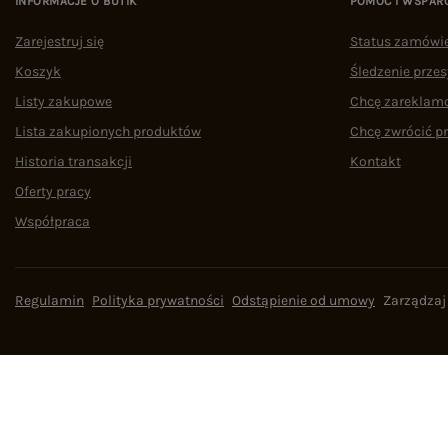
INFORMACJE O BUTIK
POMOC I WSPAR
Zarejestruj się
Status zamówi
Koszyk
Śledzenie przes
Listy zakupowe
Chcę zareklam
Lista zakupionych produktów
Chcę zwrócić p
Historia transakcji
Kontakt
Oferty pracy
Współpraca
Regulamin
Polityka prywatności
Odstąpienie od umowy
Zarządzaj
W sklepie prezentujemy ceny brutto (z VAT).