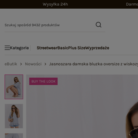
Wysyłka 24h
Darmo
Streetwear
Basic
Plus Size
Wyprzedaże
Kategorie
eButik
Nowości
Jasnoszara damska bluzka oversize z wiskoz
BUY THE LOOK