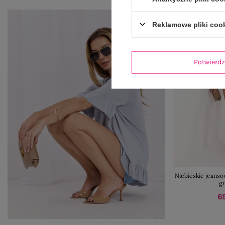
Reklamowe pliki coo
Potwier
Niebieskie jeans
g
69