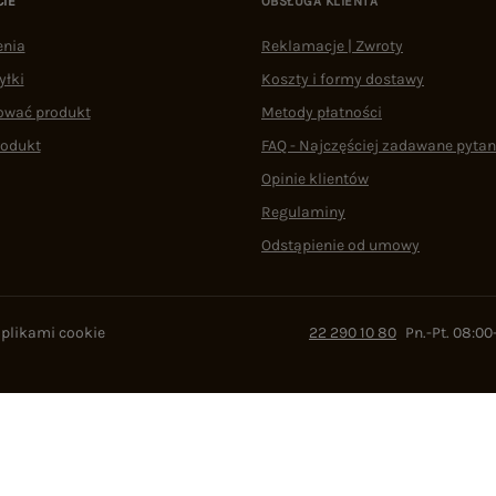
CIE
OBSŁUGA KLIENTA
enia
Reklamacje | Zwroty
yłki
Koszty i formy dostawy
ować produkt
Metody płatności
rodukt
FAQ - Najczęściej zadawane pytan
Opinie klientów
Regulaminy
Odstąpienie od umowy
 plikami cookie
22 290 10 80
Pn.-Pt. 08:00