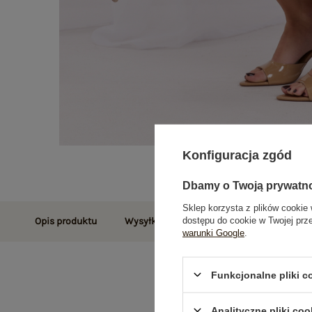
Konfiguracja zgód
Dbamy o Twoją prywatn
Sklep korzysta z plików cookie 
dostępu do cookie w Twojej prz
Opis produktu
Wysyłka i dostawa
Zwroty i reklamac
warunki Google
.
Funkcjonalne pliki 
Analityczne pliki coo