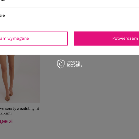
kie
dzam wymagane
Potwierdzam 
owe szorty z ozdobnymi
uzikami
,99 zł