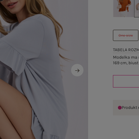
One size
TABELA ROZ
Modelka ma n
169 cm, biust
Produkt 