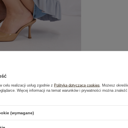
ość
w celu realizacji usług zgodnie z
Polityką dotyczącą cookies
. Możesz określi
eglądarce. Więcej informacji na temat warunków i prywatności można znaleźć
je
Opinie o produkcie
(1)
cookie (wymagane)
PRODUKTY ZE STYLIZACJI
kie