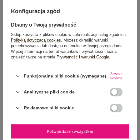
Konfiguracja zgód
OPINIE O PRODUKCIE
(1)
Dbamy o Twoją prywatność
WYSYŁKA I DOSTAWA
Sklep korzysta z plików cookie w celu realizacji usług zgodnie z
Polityką dotyczącą cookies
. Możesz określić warunki
ZWROTY I REKLAMACJE
przechowywania lub dostępu do cookie w Twojej przeglądarce.
Więcej informacji na temat warunków i prywatności można
znaleźć także na stronie
Prywatność i warunki Google
.
PRODUKTY ZE STYLIZACJI
Zawsze
Funkcjonalne pliki cookie (wymagane)
aktywne
Analityczne pliki cookie
Reklamowe pliki cookie
Potwierdzam wszystkie