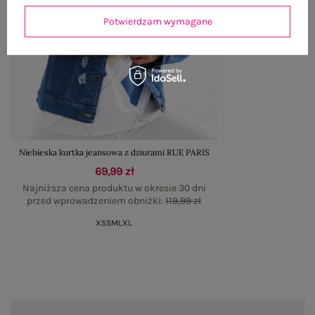
Potwierdzam wymagane
Niebieska kurtka jeansowa z dziurami RUE PARIS
69,99 zł
Najniższa cena produktu w okresie 30 dni
przed wprowadzeniem obniżki:
119,99 zł
XS
S
M
L
XL