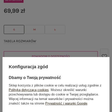
BESTSELLER
69,99 zł
S
M
L
TABELA ROZMIARÓW
POWIADOM O DOSTĘPNOŚCI
Konfiguracja zgód
Produkt niedostępny
Dbamy o Twoją prywatność
Sklep korzysta z plików cookie w celu realizacji usług zgodnie z
Polityką dotyczącą cookies
. Możesz określić warunki
przechowywania lub dostępu do cookie w Twojej przeglądarce.
Więcej informacji na temat warunków i prywatności można
OPIS PRODUKTU
znaleźć także na stronie
Prywatność i warunki Google
.
GŁÓWNE PARAMETRY