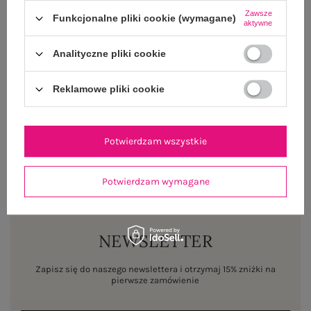
Zawsze
Funkcjonalne pliki cookie (wymagane)
aktywne
OPINIE O PRODUKCIE
(0)
Analityczne pliki cookie
WYSYŁKA I DOSTAWA
Reklamowe pliki cookie
ZWROTY I REKLAMACJE
Potwierdzam wszystkie
Potwierdzam wymagane
NEWSLETTER
Zapisz się do naszego newslettera i otrzymaj 15% zniżki na
pierwsze zamówienie