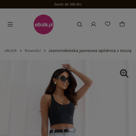
Zwrot do 100 dni
eButik
Nowości
Jasnoniebieska jeansowa spódnica z rozcięc