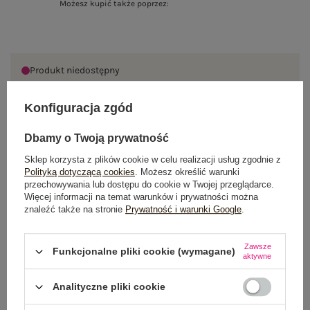
Możesz kupić także poprzez:
Produkt niedostępny
Konfiguracja zgód
OPIS PRODUKTU
Dbamy o Twoją prywatność
Sklep korzysta z plików cookie w celu realizacji usług zgodnie z
GŁÓWNE PARAMETRY
Polityką dotyczącą cookies
. Możesz określić warunki
przechowywania lub dostępu do cookie w Twojej przeglądarce.
OPINIE O PRODUKCIE
(0)
Więcej informacji na temat warunków i prywatności można
znaleźć także na stronie
Prywatność i warunki Google
.
WYSYŁKA I DOSTAWA
Zawsze
Funkcjonalne pliki cookie (wymagane)
aktywne
ZWROTY I REKLAMACJE
Analityczne pliki cookie