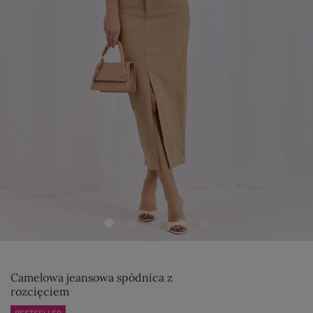
Camelowa jeansowa spódnica z
rozcięciem