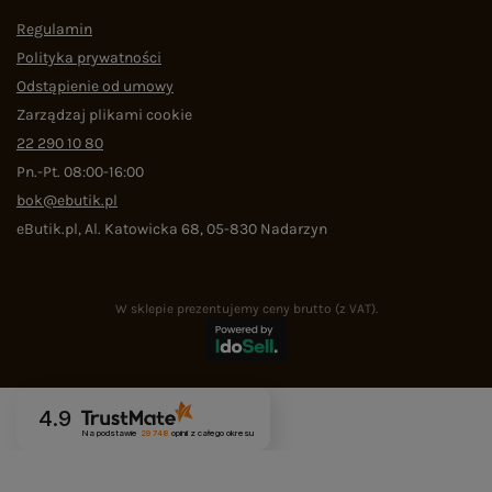
Regulamin
Polityka prywatności
Odstąpienie od umowy
Zarządzaj plikami cookie
22 290 10 80
Pn.-Pt. 08:00-16:00
bok@ebutik.pl
eButik.pl
,
Al. Katowicka 68
,
05-830
Nadarzyn
W sklepie prezentujemy ceny brutto (z VAT).
4.9
Na podstawie
29 748
opinii
z całego okresu