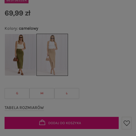
BESTSELLER
69,99 zł
Kolory
:
camelowy
S
M
L
TABELA ROZMIARÓW
DODAJ DO KOSZYKA