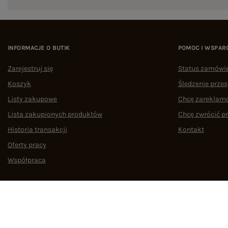
INFORMACJE O BUTIK
POMOC I WSPAR
Zarejestruj się
Status zamówi
Koszyk
Śledzenie przes
Listy zakupowe
Chcę zareklam
Lista zakupionych produktów
Chcę zwrócić p
Historia transakcji
Kontakt
Oferty pracy
Współpraca
Regulamin
Polityka prywatności
Odstąpienie od umowy
Zarządzaj