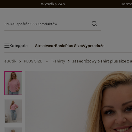
Wysyłka 24h
Darmo
Streetwear
Basic
Plus Size
Wyprzedaże
Kategorie
eButik
PLUS SIZE
T-shirty
Jasnoróżowy t-shirt plus size 