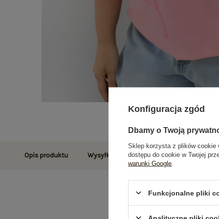
Konfiguracja zgód
Dbamy o Twoją prywatn
Sklep korzysta z plików cookie 
dostępu do cookie w Twojej prz
Opis produktu
Wysyłka i dostawa
Zwroty i reklamac
warunki Google
.
Funkcjonalne pliki 
Analityczne pliki coo