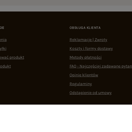
CIE
OBSŁUGA KLIENTA
enia
Reklamacje | Zwroty
yłki
Koszty i formy dostawy
ować produkt
Metody płatności
rodukt
FAQ - Najczęściej zadawane pytan
Opinie klientów
Regulaminy
Odstąpienie od umowy
 plikami cookie
22 290 10 80
Pn.-Pt. 08:00