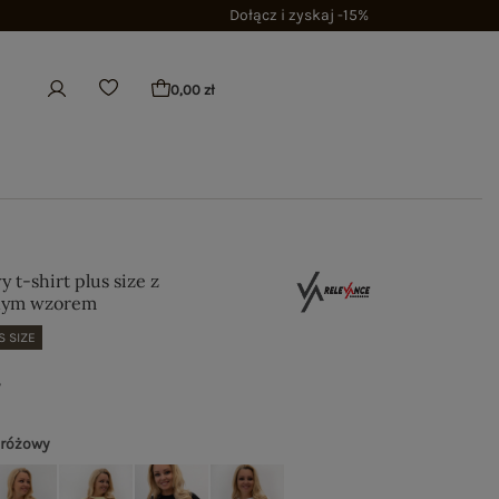
Dołącz i zyskaj -15%
0,00 zł
 t-shirt plus size z
jnym wzorem
S SIZE
ł
 różowy