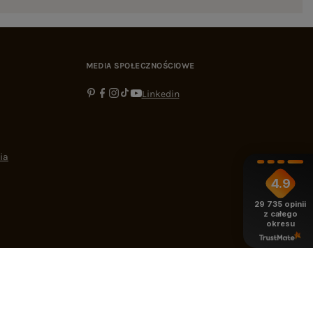
MEDIA SPOŁECZNOŚCIOWE
Linkedin
ia
4.9
29 735
opinii
z całego
okresu
-16:00
bok@ebutik.pl
eButik.pl
,
Al. Katowicka 68
,
05-830
Nadarzyn