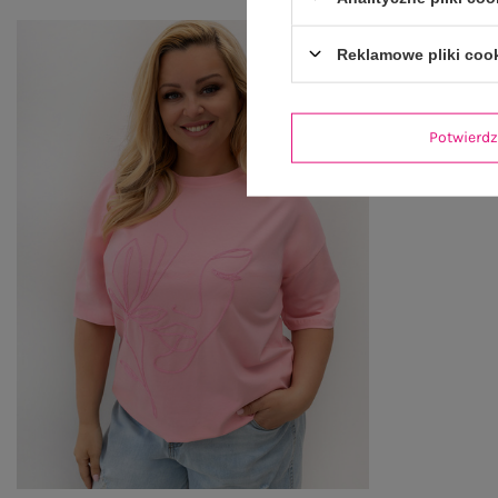
Reklamowe pliki coo
Potwier