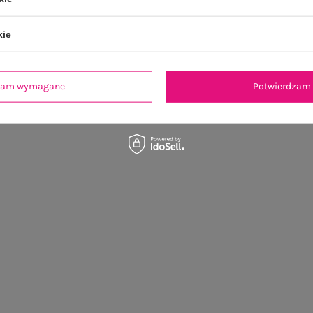
kie
dzam wymagane
Potwierdzam 