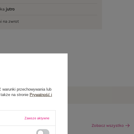
łka
jutro
ni na zwrot
ć warunki przechowywania lub
 także na stronie
Prywatność i
Zawsze aktywne
Zobacz wszystko