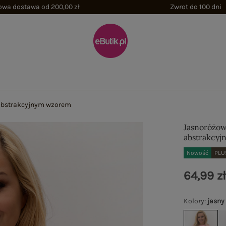
wa dostawa od 200,00 zł
Zwrot do 100 dni
z abstrakcyjnym wzorem
Jasnoróżowy
abstrakcy
Nowość
PLU
64,99 z
Kolory
:
jasny