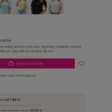
MIARÓW
a sobie rozmiar one size. Wymiary modelki: wzrost
 118 cm, talia 90 cm, biodra 118 cm
DODAJ DO KOSZYKA
żesz kupić także poprzez:
awa
od 7,99 zł
mowej dostawy brakuje
200,00 zł