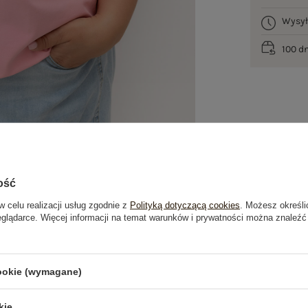
Wysy
100 d
ość
w celu realizacji usług zgodnie z
Polityką dotyczącą cookies
. Możesz określi
eglądarce. Więcej informacji na temat warunków i prywatności można znaleźć
je
Opinie o produkcie
(0)
cookie (wymagane)
OSTATNIO OGLĄDANE
kie