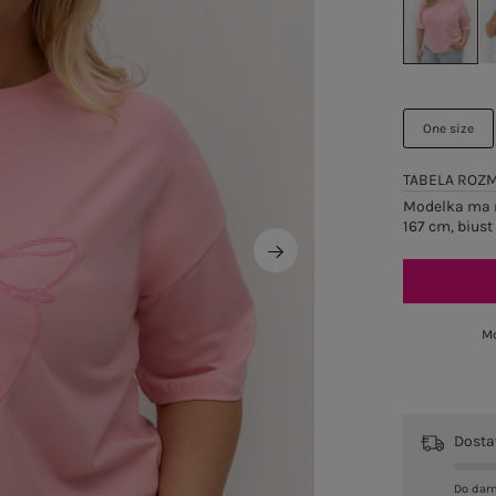
One size
TABELA ROZ
Modelka ma n
167 cm, biust
Mo
Dost
Do dar