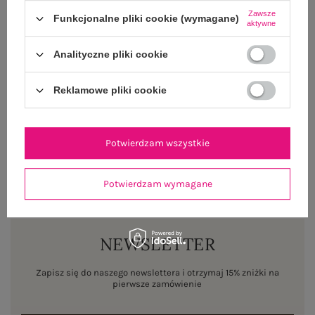
Zawsze
Funkcjonalne pliki cookie (wymagane)
aktywne
OPINIE O PRODUKCIE
(2)
Analityczne pliki cookie
WYSYŁKA I DOSTAWA
Reklamowe pliki cookie
ZWROTY I REKLAMACJE
Potwierdzam wszystkie
Potwierdzam wymagane
NEWSLETTER
Zapisz się do naszego newslettera i otrzymaj 15% zniżki na
pierwsze zamówienie