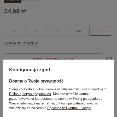
PLUS SIZE
54,99 zł
XL
3XL
5XL
2XL
4XL
TABELA ROZMIARÓW
POWIADOM O DOSTĘPNOŚCI
Konfiguracja zgód
Produkt niedostępny
Dbamy o Twoją prywatność
Sklep korzysta z plików cookie w celu realizacji usług zgodnie z
Polityką dotyczącą cookies
. Możesz określić warunki
przechowywania lub dostępu do cookie w Twojej przeglądarce.
Więcej informacji na temat warunków i prywatności można
OPIS PRODUKTU
znaleźć także na stronie
Prywatność i warunki Google
.
GŁÓWNE PARAMETRY