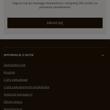
Zapisz się do naszego newslettera i otrzymaj 15% zniżki na
pierwsze zamówienie
ZAPISZ SIĘ
INFORMACJE O BUTIK
Zarejestruj się
Koszyk
Listy zakupowe
Lista zakupionych produktów
Historia transakcji
Oferty pracy
Współpraca