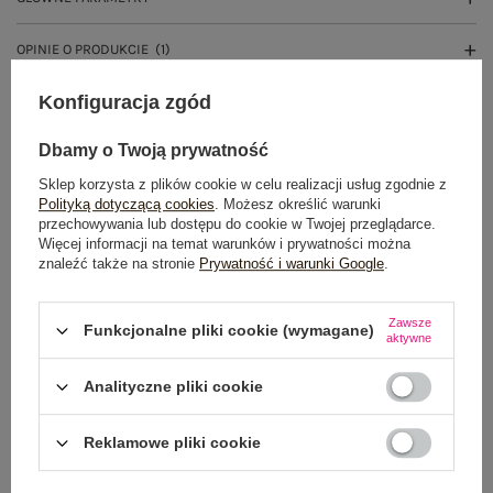
OPINIE O PRODUKCIE
(1)
Konfiguracja zgód
WYSYŁKA I DOSTAWA
Dbamy o Twoją prywatność
ZWROTY I REKLAMACJE
Sklep korzysta z plików cookie w celu realizacji usług zgodnie z
Polityką dotyczącą cookies
. Możesz określić warunki
przechowywania lub dostępu do cookie w Twojej przeglądarce.
PRODUKTY ZE STYLIZACJI
Więcej informacji na temat warunków i prywatności można
znaleźć także na stronie
Prywatność i warunki Google
.
Zawsze
Funkcjonalne pliki cookie (wymagane)
aktywne
Analityczne pliki cookie
Reklamowe pliki cookie