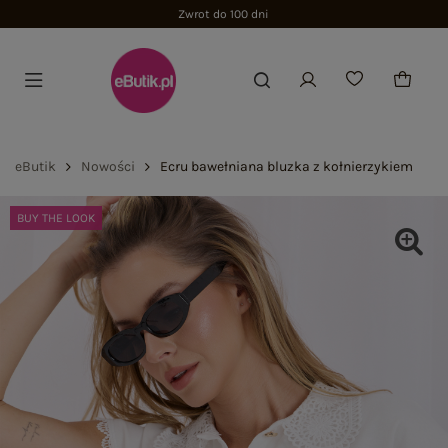
Zwrot do 100 dni
eButik
Nowości
Ecru bawełniana bluzka z kołnierzykiem
BUY THE LOOK