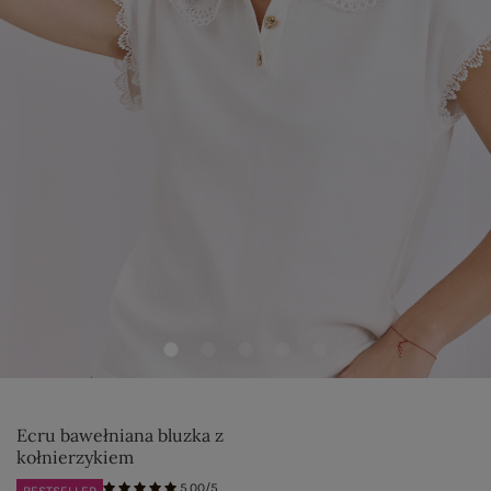
Ecru bawełniana bluzka z
kołnierzykiem
5.00/5