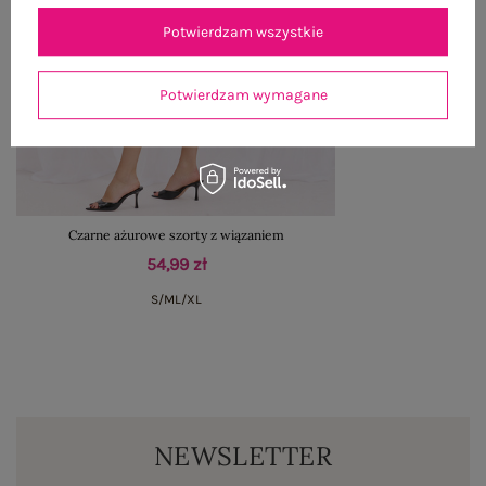
Potwierdzam wszystkie
Potwierdzam wymagane
Czarne ażurowe szorty z wiązaniem
54,99 zł
S/M
L/XL
NEWSLETTER