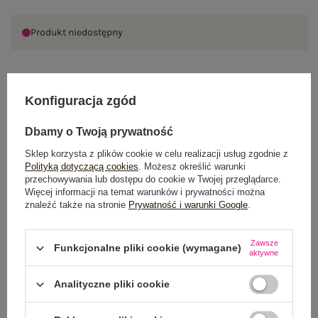
Produkt niedostępny
OPIS PRODUKTU
Konfiguracja zgód
GŁÓWNE PARAMETRY
Dbamy o Twoją prywatność
Sklep korzysta z plików cookie w celu realizacji usług zgodnie z
OPINIE O PRODUKCIE
(2)
Polityką dotyczącą cookies
. Możesz określić warunki
przechowywania lub dostępu do cookie w Twojej przeglądarce.
Więcej informacji na temat warunków i prywatności można
WYSYŁKA I DOSTAWA
znaleźć także na stronie
Prywatność i warunki Google
.
ZWROTY I REKLAMACJE
Zawsze
Funkcjonalne pliki cookie (wymagane)
aktywne
PRODUKTY ZE STYLIZACJI
Analityczne pliki cookie