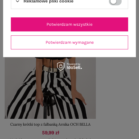
Reklamowe pliki cookie
Potwierdzam wszystkie
Potwierdzam wymagane
Czarny krótki top z falbanką Arnika OCH BELLA
59,99 zł