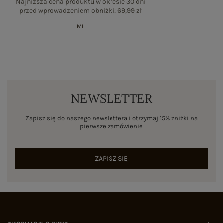
Najniższa cena produktu w okresie 30 dni
przed wprowadzeniem obniżki:
69,99 zł
M
L
NEWSLETTER
Zapisz się do naszego newslettera i otrzymaj 15% zniżki na
pierwsze zamówienie
ZAPISZ SIĘ