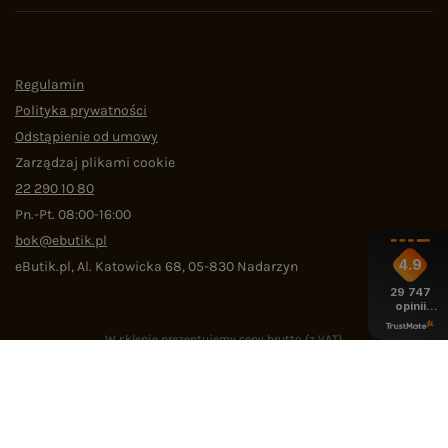
Regulamin
Polityka prywatności
Odstąpienie od umowy
Zarządzaj plikami cookie
22 290 10 80
Pn.-Pt. 08:00-16:00
bok@ebutik.pl
4.9
eButik.pl
,
Al. Katowicka 68
,
05-830
Nadarzyn
29 747
opinii
z całego
okresu
W sklepie prezentujemy ceny brutto (z VAT).
4.9