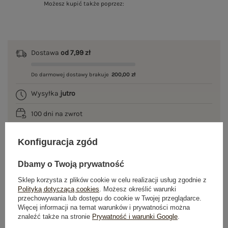
Możesz kupić także poprzez:
Dostawa
od 7,99 zł
Do darmowej dostawy brakuje
200,00 zł
Wysyłka
jutro
100 dni na zwrot
Konfiguracja zgód
OPIS PRODUKTU
Dbamy o Twoją prywatność
Sklep korzysta z plików cookie w celu realizacji usług zgodnie z
GŁÓWNE PARAMETRY
Polityką dotyczącą cookies
. Możesz określić warunki
przechowywania lub dostępu do cookie w Twojej przeglądarce.
Więcej informacji na temat warunków i prywatności można
OPINIE O PRODUKCIE
(0)
znaleźć także na stronie
Prywatność i warunki Google
.