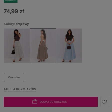
Nowość
74,99 zł
Kolory
:
brązowy
One size
TABELA ROZMIARÓW
DODAJ DO KOSZYKA