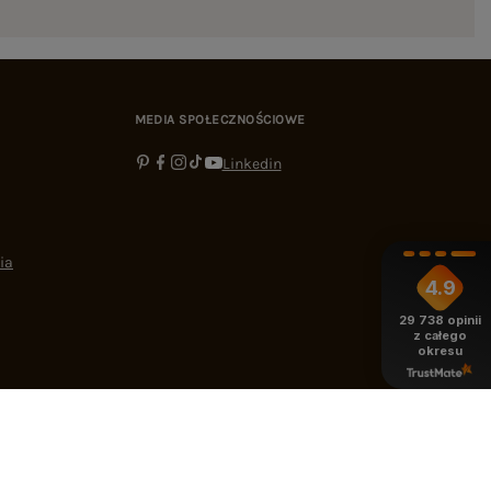
MEDIA SPOŁECZNOŚCIOWE
Linkedin
ia
4.9
29 738
opinii
z całego
okresu
-16:00
bok@ebutik.pl
eButik.pl
,
Al. Katowicka 68
,
05-830
Nadarzyn