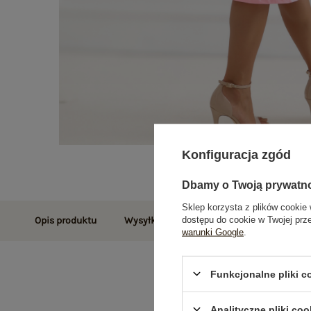
Konfiguracja zgód
Dbamy o Twoją prywatn
Sklep korzysta z plików cookie 
dostępu do cookie w Twojej prz
Opis produktu
Wysyłka i dostawa
Zwroty i reklamac
warunki Google
.
Funkcjonalne pliki 
Analityczne pliki coo