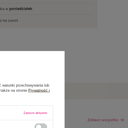
łka w
poniedziałek
ni na zwrot
ć warunki przechowywania lub
 także na stronie
Prywatność i
Zawsze aktywne
Zobacz wszystko