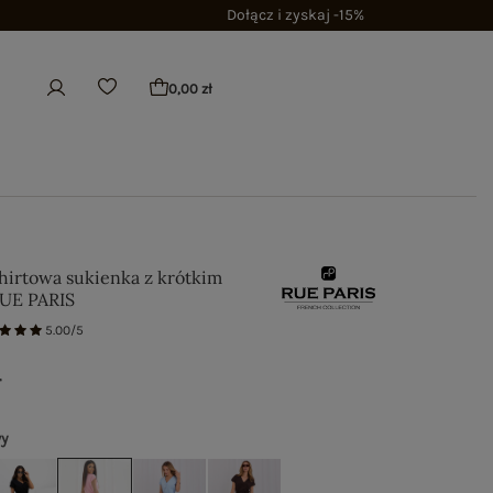
Dołącz i zyskaj -15%
0,00 zł
hirtowa sukienka z krótkim
UE PARIS
5.00/5
ł
wy