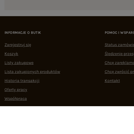
INFORMACJE O BUTIK
POMOC I WSPAR
Zarejestruj się
Status zamówi
Koszyk
Śledzenie przes
Listy zakupowe
Chcę zareklam
Lista zakupionych produktów
Chcę zwrócić p
Historia transakcji
Kontakt
Oferty pracy
Współpraca
Regulamin
Polityka prywatności
Odstąpienie od umowy
Zarządzaj