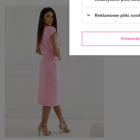
Reklamowe pliki coo
Potwier