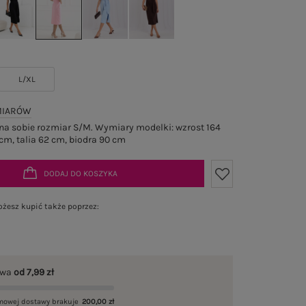
L/XL
MIARÓW
a sobie rozmiar S/M. Wymiary modelki: wzrost 164
cm, talia 62 cm, biodra 90 cm
DODAJ DO KOSZYKA
żesz kupić także poprzez:
awa
od 7,99 zł
mowej dostawy brakuje
200,00 zł