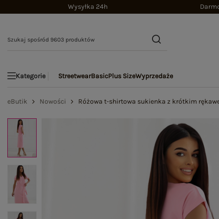
Wysyłka 24h
Darmo
Streetwear
Basic
Plus Size
Wyprzedaże
Kategorie
eButik
Nowości
Różowa t-shirtowa sukienka z krótkim ręka