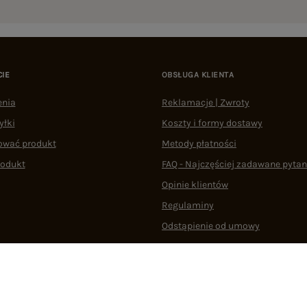
CIE
OBSŁUGA KLIENTA
enia
Reklamacje | Zwroty
yłki
Koszty i formy dostawy
ować produkt
Metody płatności
rodukt
FAQ - Najczęściej zadawane pytan
Opinie klientów
Regulaminy
Odstąpienie od umowy
 plikami cookie
22 290 10 80
Pn.-Pt. 08:00