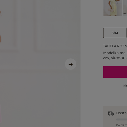
S/M
TABELA ROZ
Modelka ma n
cm, biust 88 
Mo
Dost
Do dar