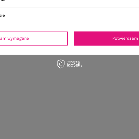
kie
dzam wymagane
Potwierdzam 