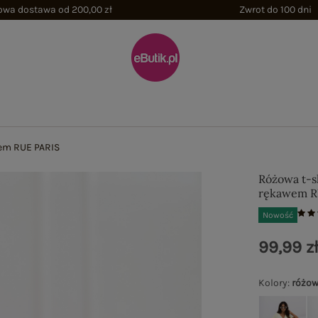
wa dostawa od 200,00 zł
Zwrot do 100 dni
wem RUE PARIS
Różowa t-s
rękawem R
Nowość
99,99 z
Kolory
:
różo