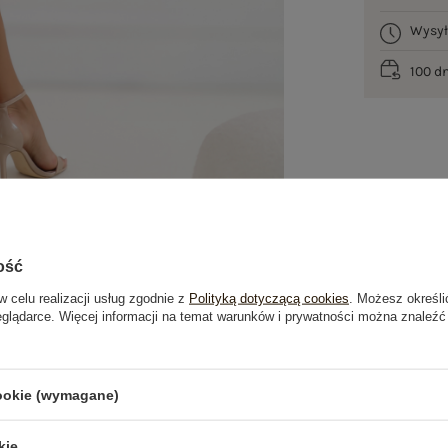
Wysy
100 d
ość
w celu realizacji usług zgodnie z
Polityką dotyczącą cookies
. Możesz określi
eglądarce. Więcej informacji na temat warunków i prywatności można znaleźć
je
Opinie o produkcie
(11)
cookie (wymagane)
OSTATNIO OGLĄDANE
kie