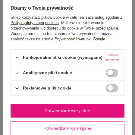
Dbamy o Twoją prywatność
TABELA ROZMIARÓW
Sklep korzysta z plików cookie w celu realizacji usług zgodnie z
Polityką dotyczącą cookies
. Możesz określić warunki
przechowywania lub dostępu do cookie w Twojej przeglądarce.
POWIADOM O DOSTĘPNOŚCI
Więcej informacji na temat warunków i prywatności można
znaleźć także na stronie
Prywatność i warunki Google
.
Zawsze
Produkt niedostępny
Funkcjonalne pliki cookie (wymagane)
aktywne
Analityczne pliki cookie
OPIS PRODUKTU
Reklamowe pliki cookie
GŁÓWNE PARAMETRY
Potwierdzam wszystkie
OPINIE O PRODUKCIE
(0)
WYSYŁKA I DOSTAWA
Potwierdzam wymagane