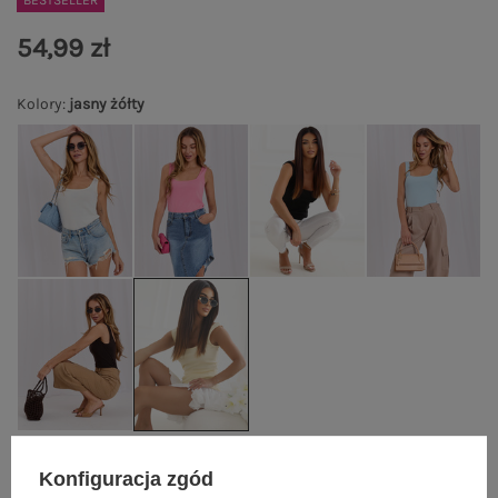
BESTSELLER
54,99 zł
Kolory
:
jasny żółty
Konfiguracja zgód
S/M
L/XL