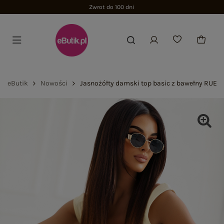
Zwrot do 100 dni
eButik
Nowości
Jasnożółty damski top basic z bawełny RUE P