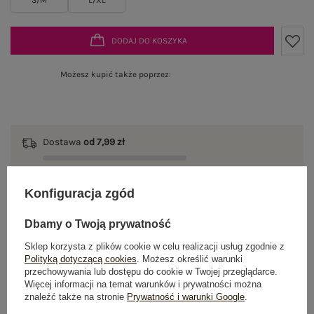
DODAJ DO KOSZYKA
Możesz kupić także poprzez:
Dostawa
od 7,99 zł
Do darmowej dostawy brakuje
200,00 zł
Konfiguracja zgód
Zamów w ciągu
02:19:54 sek.
,
a wyślemy
jeszcze dzisiaj!
Dbamy o Twoją prywatność
100 dni na zwrot
Sklep korzysta z plików cookie w celu realizacji usług zgodnie z
Polityką dotyczącą cookies
. Możesz określić warunki
przechowywania lub dostępu do cookie w Twojej przeglądarce.
Więcej informacji na temat warunków i prywatności można
znaleźć także na stronie
Prywatność i warunki Google
.
OPIS PRODUKTU