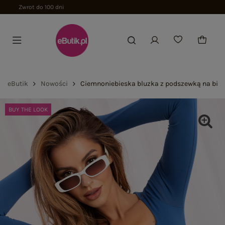
eButik
Nowości
Ciemnoniebieska bluzka z podszewką na biuś
BUY THE LOOK