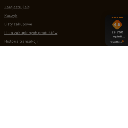
Zarejestruj się
Koszyk
Listy zakupowe
4.9
29 750
Lista zakupionych produktów
opinii
z całego
Historia transakcji
okresu
Oferty pracy
Współpraca
POMOC I WSPARCIE
OBSŁUGA KLIENTA
MEDIA SPOŁECZNOŚCIOWE