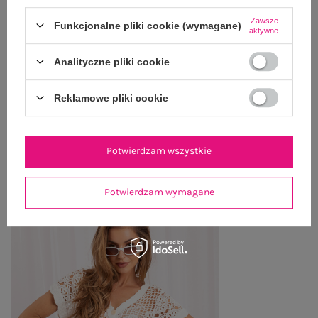
Zawsze
GŁÓWNE PARAMETRY
Funkcjonalne pliki cookie (wymagane)
aktywne
OPINIE O PRODUKCIE
(3)
Analityczne pliki cookie
WYSYŁKA I DOSTAWA
Reklamowe pliki cookie
ZWROTY I REKLAMACJE
Potwierdzam wszystkie
PRODUKTY ZE STYLIZACJI
Potwierdzam wymagane