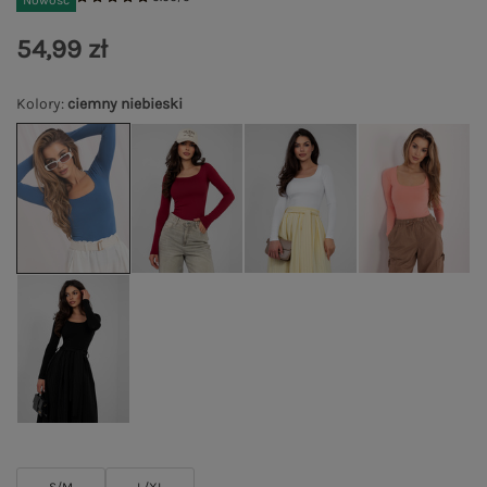
Nowość
54,99 zł
Kolory
:
ciemny niebieski
S/M
L/XL