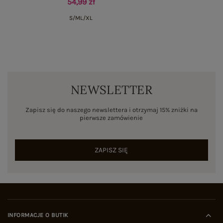
54,99 zł
S/M
L/XL
NEWSLETTER
Zapisz się do naszego newslettera i otrzymaj 15% zniżki na
pierwsze zamówienie
ZAPISZ SIĘ
INFORMACJE O BUTIK