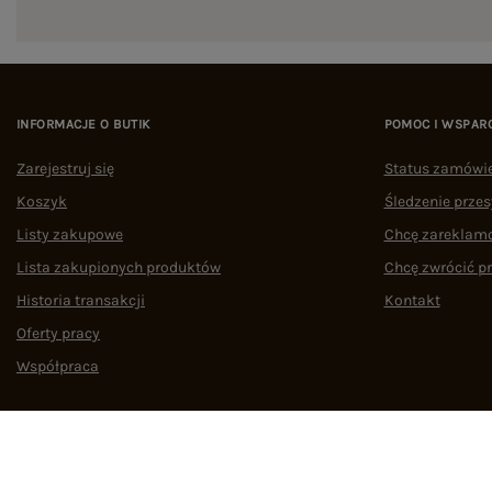
INFORMACJE O BUTIK
POMOC I WSPAR
Zarejestruj się
Status zamówi
Koszyk
Śledzenie przes
Listy zakupowe
Chcę zareklam
Lista zakupionych produktów
Chcę zwrócić p
Historia transakcji
Kontakt
Oferty pracy
Współpraca
Regulamin
Polityka prywatności
Odstąpienie od umowy
Zarządzaj