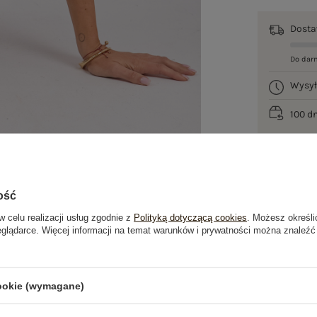
Dost
Do dar
Wysy
100 d
ość
w celu realizacji usług zgodnie z
Polityką dotyczącą cookies
. Możesz określi
eglądarce. Więcej informacji na temat warunków i prywatności można znaleźć
je
Opinie o produkcie
(4)
cookie (wymagane)
OSTATNIO OGLĄDANE