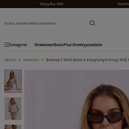
Wysyłka 24h
Darmo
Streetwear
Basic
Plus Size
Wyprzedaże
Kategorie
eButik
Nowości
Beżowy t-shirt basic o klasycznym kroju RUE