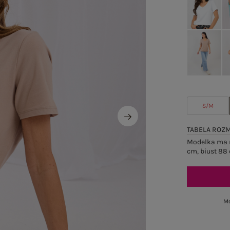
S/M
TABELA ROZ
Modelka ma n
cm, biust 88 
Mo