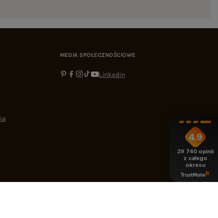
MEDIA SPOŁECZNOŚCIOWE
Linkedin
ia
4.9
29 740
opinii
z całego
okresu
-16:00
bok@ebutik.pl
eButik.pl
,
Al. Katowicka 68
,
05-830
Nadarzyn