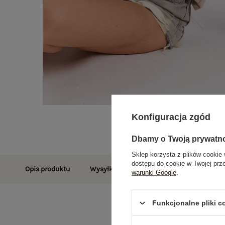
Konfiguracja zgód
Dbamy o Twoją prywatn
Sklep korzysta z plików cookie 
dostępu do cookie w Twojej prz
Opis produktu
Wysyłka i dostawa
Zwroty i reklamac
warunki Google
.
Funkcjonalne pliki 