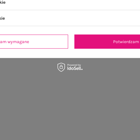
kie
kie
dzam wymagane
Potwierdzam 