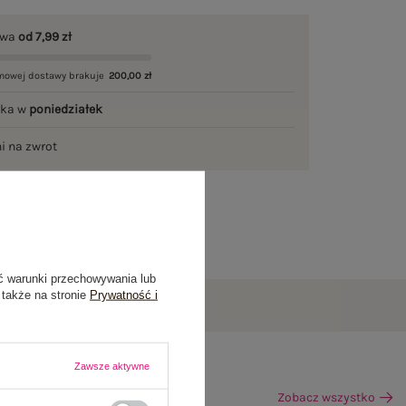
awa
od 7,99 zł
mowej dostawy brakuje
200,00 zł
łka w
poniedziałek
ni na zwrot
ć warunki przechowywania lub
 także na stronie
Prywatność i
Zawsze aktywne
Zobacz wszystko