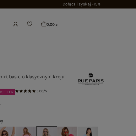
Dołącz i zyskaj -15%
0,00 zł
irt basic o klasycznym kroju
5.00/5
TSELLER
ł
wy