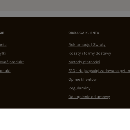
CIE
OBSŁUGA KLIENTA
enia
Reklamacje | Zwroty
yłki
Koszty i formy dostawy
ować produkt
Metody płatności
rodukt
FAQ - Najczęściej zadawane pytan
Opinie klientów
Regulaminy
Odstąpienie od umowy
 plikami cookie
22 290 10 80
Pn.-Pt. 08:00