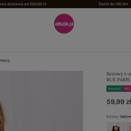
wa dostawa od 200,00 zł
Zwrot do 100 dni
 PARIS
Beżowy t-sh
RUE PARIS
Nowość
BES
59,99 z
Kolory
:
beżo