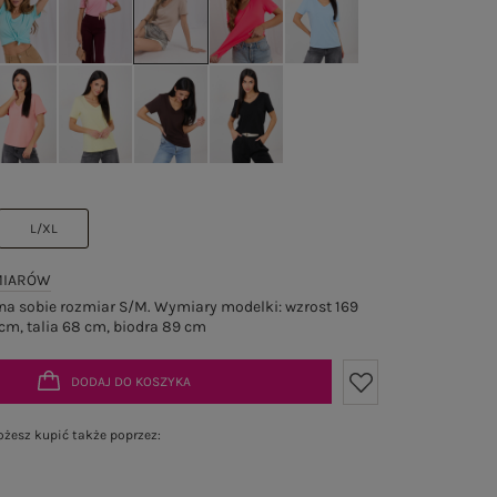
L/XL
MIARÓW
a sobie rozmiar S/M. Wymiary modelki: wzrost 169
cm, talia 68 cm, biodra 89 cm
DODAJ DO KOSZYKA
żesz kupić także poprzez: