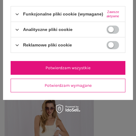
OPIS PRODUKTU
Zawsze
Funkcjonalne pliki cookie (wymagane)
GŁÓWNE PARAMETRY
aktywne
Analityczne pliki cookie
OPINIE O PRODUKCIE
(0)
WYSYŁKA I DOSTAWA
Reklamowe pliki cookie
ZWROTY I REKLAMACJE
Potwierdzam wszystkie
PRODUKTY ZE STYLIZACJI
Potwierdzam wymagane