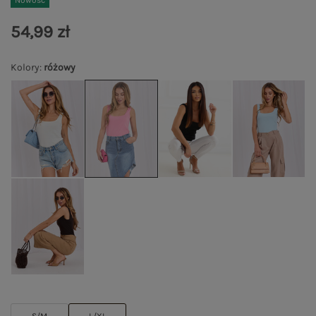
Nowość
54,99 zł
Kolory
:
różowy
S/M
L/XL