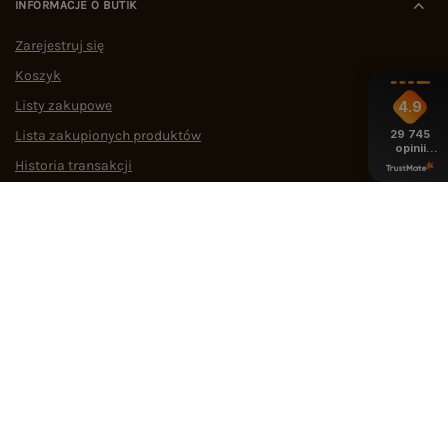
INFORMACJE O BUTIK
Zarejestruj się
Koszyk
Listy zakupowe
4.9
29 745
Lista zakupionych produktów
opinii
z całego
Historia transakcji
okresu
Oferty pracy
Współpraca
POMOC I WSPARCIE
OBSŁUGA KLIENTA
MEDIA SPOŁECZNOŚCIOWE