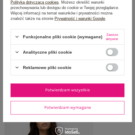
OPIS PRODUKTU
Polityką dotyczącą cookies
. Możesz określić warunki
przechowywania lub dostępu do cookie w Twojej przeglądarce.
Więcej informacji na temat warunków i prywatności można
GŁÓWNE PARAMETRY
znaleźć także na stronie
Prywatność i warunki Google
.
OPINIE O PRODUKCIE
(1)
Zawsze
Funkcjonalne pliki cookie (wymagane)
aktywne
WYSYŁKA I DOSTAWA
Analityczne pliki cookie
ZWROTY I REKLAMACJE
Reklamowe pliki cookie
OSTATNIO OGLĄDANE
Potwierdzam wszystkie
Zobacz wszystko
Potwierdzam wymagane