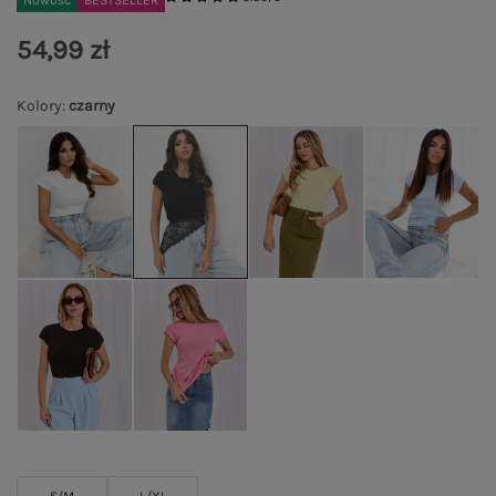
Nowość
BESTSELLER
54,99 zł
Kolory
:
czarny
S/M
L/XL