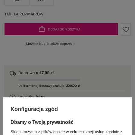
TABELA ROZMIARÓW
DODAJ DO KOSZYKA
Możesz kupić także poprzez:
Dostawa
od 7,99 zł
Do darmowej dostawy brakuje
200,00 zł
Wysyłka
jutro
Konfiguracja zgód
100 dni na zwrot
Dbamy o Twoją prywatność
Sklep korzysta z plików cookie w celu realizacji usług zgodnie z