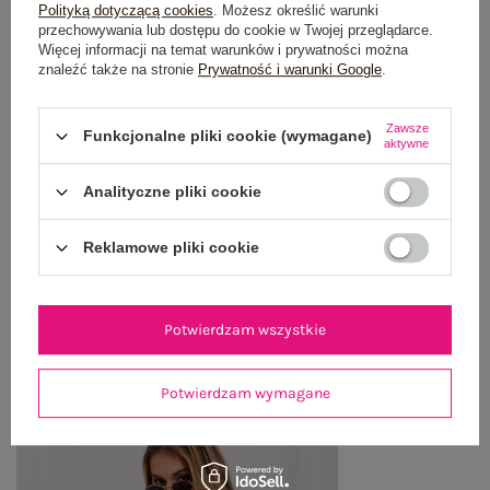
Polityką dotyczącą cookies
. Możesz określić warunki
OPIS PRODUKTU
przechowywania lub dostępu do cookie w Twojej przeglądarce.
Więcej informacji na temat warunków i prywatności można
znaleźć także na stronie
Prywatność i warunki Google
.
GŁÓWNE PARAMETRY
OPINIE O PRODUKCIE
(2)
Zawsze
Funkcjonalne pliki cookie (wymagane)
aktywne
WYSYŁKA I DOSTAWA
Analityczne pliki cookie
ZWROTY I REKLAMACJE
Reklamowe pliki cookie
OSTATNIO OGLĄDANE
Potwierdzam wszystkie
Zobacz wszystko
Potwierdzam wymagane