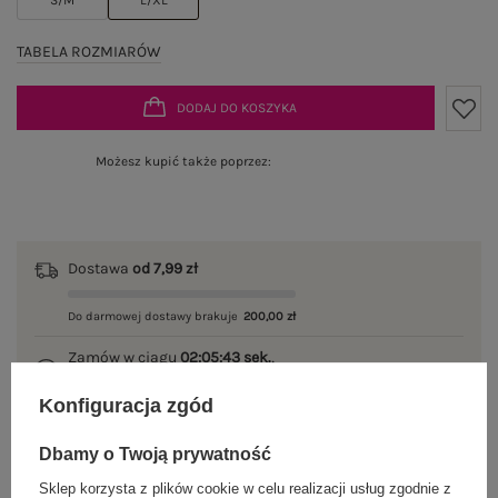
TABELA ROZMIARÓW
DODAJ DO KOSZYKA
Możesz kupić także poprzez:
Dostawa
od 7,99 zł
Do darmowej dostawy brakuje
200,00 zł
Zamów w ciągu
02:05:42 sek.
,
a wyślemy
jeszcze dzisiaj!
Konfiguracja zgód
100 dni na zwrot
Dbamy o Twoją prywatność
Sklep korzysta z plików cookie w celu realizacji usług zgodnie z