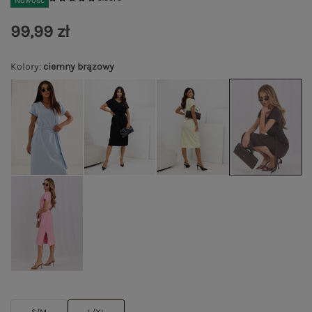
Nowość
99,99 zł
Kolory
:
ciemny brązowy
S/M
L/XL