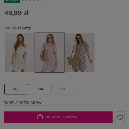
Nowość
49,99 zł
Kolory
:
różowy
M/L
S/M
L/XL
TABELA ROZMIARÓW
DODAJ DO KOSZYKA