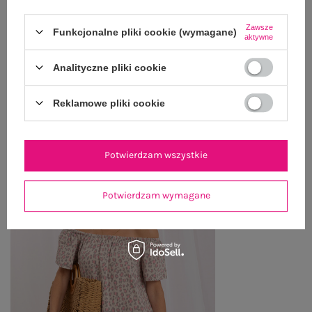
WYSYŁKA I DOSTAWA
Zawsze
Funkcjonalne pliki cookie (wymagane)
ZWROTY I REKLAMACJE
aktywne
Analityczne pliki cookie
OSTATNIO OGLĄDANE
Reklamowe pliki cookie
Zobacz wszystko
Potwierdzam wszystkie
Potwierdzam wymagane