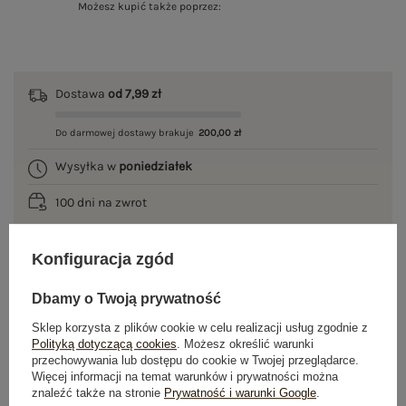
Możesz kupić także poprzez:
Dostawa
od 7,99 zł
Do darmowej dostawy brakuje
200,00 zł
Wysyłka w
poniedziałek
100 dni na zwrot
Konfiguracja zgód
OPIS PRODUKTU
Dbamy o Twoją prywatność
GŁÓWNE PARAMETRY
Sklep korzysta z plików cookie w celu realizacji usług zgodnie z
Polityką dotyczącą cookies
. Możesz określić warunki
przechowywania lub dostępu do cookie w Twojej przeglądarce.
OPINIE O PRODUKCIE
(2)
Więcej informacji na temat warunków i prywatności można
znaleźć także na stronie
Prywatność i warunki Google
.