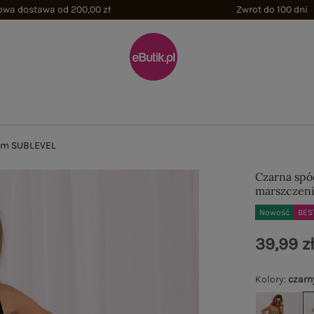
wa dostawa od 200,00 zł
Zwrot do 100 dni
iem SUBLEVEL
Czarna spó
marszczen
Nowość
BES
39,99 z
Kolory
:
czarn