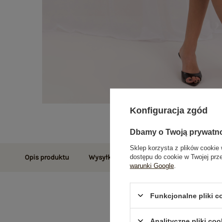
Konfiguracja zgód
Dbamy o Twoją prywatn
Sklep korzysta z plików cookie 
dostępu do cookie w Twojej prz
Opis produktu
Wysyłka i dostawa
Zwroty i reklamac
warunki Google
.
Funkcjonalne pliki 
Analityczne pliki coo