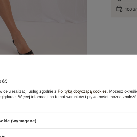
100 d
ość
w celu realizacji usług zgodnie z
Polityką dotyczącą cookies
. Możesz określi
eglądarce. Więcej informacji na temat warunków i prywatności można znaleźć
je
Opinie o produkcie
(0)
cookie (wymagane)
PRODUKTY ZE STYLIZACJI
kie