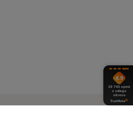
4.9
29 745
opinii
z całego
okresu
ienie