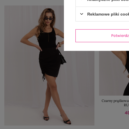
Reklamowe pliki coo
Potwier
Czarny prążkowa
RU
49