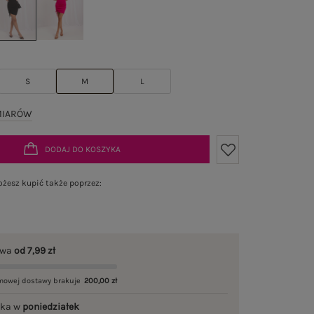
S
M
L
MIARÓW
DODAJ DO KOSZYKA
żesz kupić także poprzez:
awa
od 7,99 zł
mowej dostawy brakuje
200,00 zł
łka w
poniedziałek