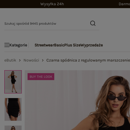
Wysyłka 24h
Darmo
Streetwear
Basic
Plus Size
Wyprzedaże
Kategorie
eButik
Nowości
Czarna spódnica z regulowanym marszczen
BUY THE LOOK