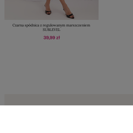
Czarna spódnica z regulowanym marszczeniem
SUBLEVEL
39,99 zł
Zapi