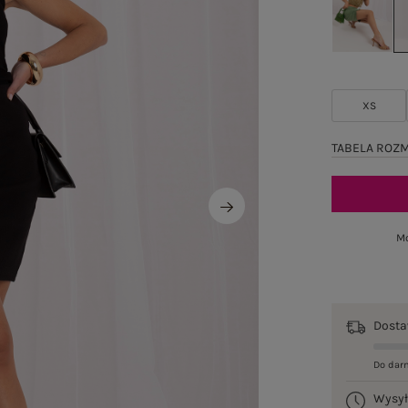
XS
TABELA ROZ
Mo
Dost
Do dar
Wysy