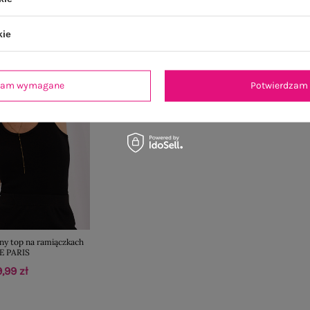
kie
dzam wymagane
Potwierdzam 
ny top na ramiączkach
E PARIS
,99 zł