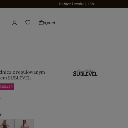
Dołącz i zyskaj -15%
0,00 zł
dnica z regulowanym
iem SUBLEVEL
TSELLER
ł
y