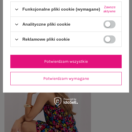
Zawsze
Funkcjonalne pliki cookie (wymagane)
ZWROTY I REKLAMACJE
aktywne
Analityczne pliki cookie
OSTATNIO OGLĄDANE
Reklamowe pliki cookie
Zobacz wszystko
Potwierdzam wszystkie
Potwierdzam wymagane