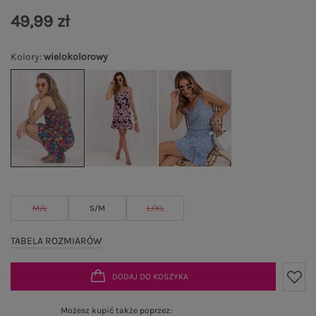
49,99 zł
Kolory
:
wielokolorowy
M/L
S/M
L/XL
TABELA ROZMIARÓW
DODAJ DO KOSZYKA
Możesz kupić także poprzez: