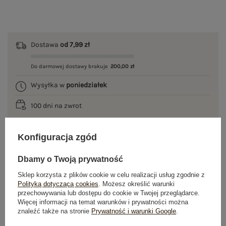
Dostawa
od 7,99 zł
Do darmowej dostawy brakuje
200,00 zł
Wysyłka w
poniedziałek
100 dni na zwrot
Konfiguracja zgód
OPIS PRODUKTU
Dbamy o Twoją prywatność
GŁÓWNE PARAMETRY
Sklep korzysta z plików cookie w celu realizacji usług zgodnie z
Polityką dotyczącą cookies
. Możesz określić warunki
przechowywania lub dostępu do cookie w Twojej przeglądarce.
OPINIE O PRODUKCIE
(8)
Więcej informacji na temat warunków i prywatności można
znaleźć także na stronie
Prywatność i warunki Google
.
WYSYŁKA I DOSTAWA