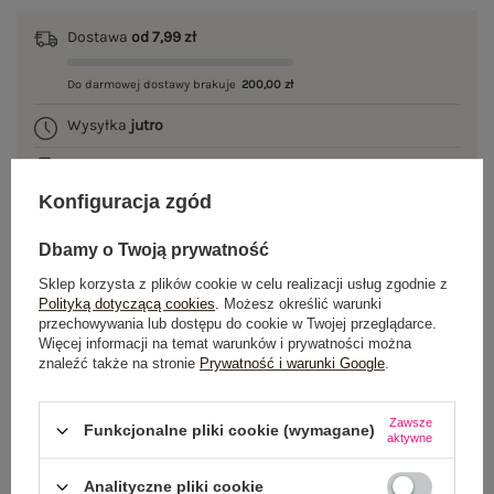
Dostawa
od 7,99 zł
Do darmowej dostawy brakuje
200,00 zł
Wysyłka
jutro
100 dni na zwrot
Konfiguracja zgód
Dbamy o Twoją prywatność
OPIS PRODUKTU
Sklep korzysta z plików cookie w celu realizacji usług zgodnie z
Polityką dotyczącą cookies
. Możesz określić warunki
GŁÓWNE PARAMETRY
przechowywania lub dostępu do cookie w Twojej przeglądarce.
Więcej informacji na temat warunków i prywatności można
znaleźć także na stronie
Prywatność i warunki Google
.
OPINIE O PRODUKCIE
(2)
Zawsze
WYSYŁKA I DOSTAWA
Funkcjonalne pliki cookie (wymagane)
aktywne
ZWROTY I REKLAMACJE
Analityczne pliki cookie