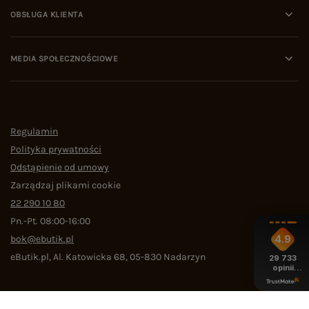
OBSŁUGA KLIENTA
MEDIA SPOŁECZNOŚCIOWE
Regulamin
Polityka prywatności
Odstąpienie od umowy
Zarządzaj plikami cookie
22 290 10 80
Pn.-Pt. 08:00-16:00
bok@ebutik.pl
4.9
eButik.pl
,
Al. Katowicka 68
,
05-830
Nadarzyn
29 733
opinii
z całego
okresu
W sklepie prezentujemy ceny brutto (z VAT).