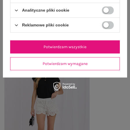
WYSYŁKA I DOSTAWA
Analityczne pliki cookie
ZWROTY I REKLAMACJE
Reklamowe pliki cookie
PRODUKTY ZE STYLIZACJI
Potwierdzam wszystkie
Potwierdzam wymagane