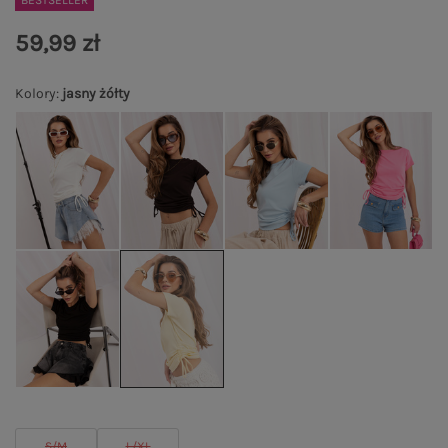
BESTSELLER
59,99 zł
Kolory
:
jasny żółty
S/M
L/XL