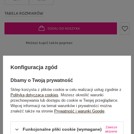
TABELA ROZMIARÓW
DODAJ DO KOSZYKA
Możesz kupić także poprzez:
Konfiguracja zgód
Produkt niedostępny
Dbamy o Twoją prywatność
Sklep korzysta z plików cookie w celu realizacji usług zgodnie z
Polityką dotyczącą cookies
. Możesz określić warunki
OPIS PRODUKTU
przechowywania lub dostępu do cookie w Twojej przeglądarce.
Więcej informacji na temat warunków i prywatności można
znaleźć także na stronie
Prywatność i warunki Google
.
GŁÓWNE PARAMETRY
OPINIE O PRODUKCIE
(0)
Zawsze
Funkcjonalne pliki cookie (wymagane)
aktywne