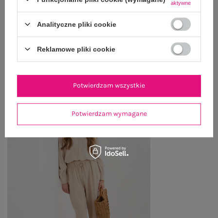
aktywne
WYSYŁKA I DOSTAWA
Analityczne pliki cookie
ZWROTY I REKLAMACJE
Reklamowe pliki cookie
PRODUKTY ZE STYLIZACJI
Potwierdzam wszystkie
Potwierdzam wymagane