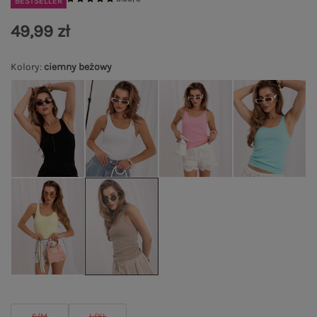
BESTSELLER
49,99 zł
Kolory
:
ciemny beżowy
S/M
L/XL