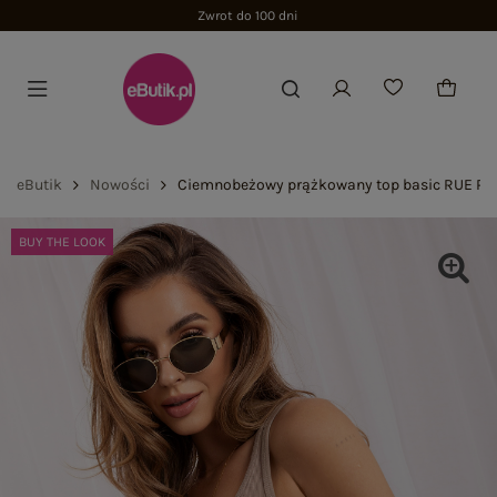
Zwrot do 100 dni
eButik
Nowości
Ciemnobeżowy prążkowany top basic RUE PA
BUY THE LOOK