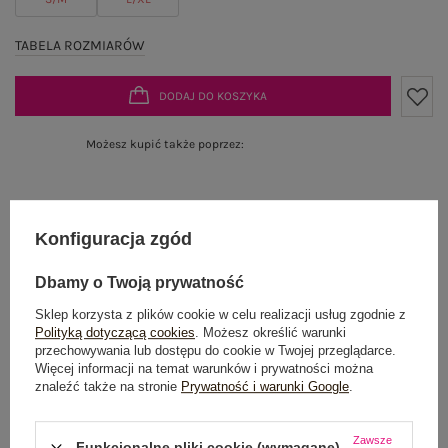
TABELA ROZMIARÓW
DODAJ DO KOSZYKA
Możesz kupić także poprzez:
Konfiguracja zgód
Produkt niedostępny
Dbamy o Twoją prywatność
Sklep korzysta z plików cookie w celu realizacji usług zgodnie z
OPIS PRODUKTU
Polityką dotyczącą cookies
. Możesz określić warunki
przechowywania lub dostępu do cookie w Twojej przeglądarce.
Więcej informacji na temat warunków i prywatności można
GŁÓWNE PARAMETRY
znaleźć także na stronie
Prywatność i warunki Google
.
OPINIE O PRODUKCIE
(1)
Zawsze
Funkcjonalne pliki cookie (wymagane)