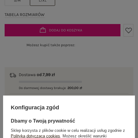
S/M
L/XL
TABELA ROZMIARÓW
DODAJ DO KOSZYKA
Możesz kupić także poprzez:
Dostawa
od 7,99 zł
Do darmowej dostawy brakuje
200,00 zł
Wysyłka w
poniedziałek
Konfiguracja zgód
100 dni na zwrot
Dbamy o Twoją prywatność
Sklep korzysta z plików cookie w celu realizacji usług zgodnie z
Polityką dotyczącą cookies
. Możesz określić warunki