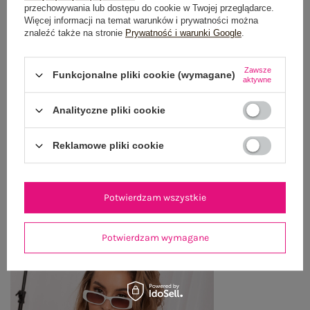
OPIS PRODUKTU
przechowywania lub dostępu do cookie w Twojej przeglądarce.
Więcej informacji na temat warunków i prywatności można
znaleźć także na stronie
Prywatność i warunki Google
.
GŁÓWNE PARAMETRY
OPINIE O PRODUKCIE
(1)
Zawsze
Funkcjonalne pliki cookie (wymagane)
aktywne
WYSYŁKA I DOSTAWA
Analityczne pliki cookie
ZWROTY I REKLAMACJE
Reklamowe pliki cookie
OSTATNIO OGLĄDANE
Potwierdzam wszystkie
Zobacz wszystko
Potwierdzam wymagane