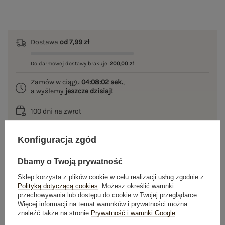
Dostawa
od 7,99 zł
Do darmowej dostawy brakuje
200,00 zł
Zamów w ciągu
04:08:02 sek.
,
a wyślemy
jeszcze dzisiaj!
100 dni na zwrot
Konfiguracja zgód
OPIS PRODUKTU
Dbamy o Twoją prywatność
Sklep korzysta z plików cookie w celu realizacji usług zgodnie z
GŁÓWNE PARAMETRY
Polityką dotyczącą cookies
. Możesz określić warunki
przechowywania lub dostępu do cookie w Twojej przeglądarce.
OPINIE O PRODUKCIE
(0)
Więcej informacji na temat warunków i prywatności można
znaleźć także na stronie
Prywatność i warunki Google
.