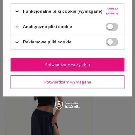
WYSYŁKA I DOSTAWA
Zawsze
Funkcjonalne pliki cookie (wymagane)
aktywne
ZWROTY I REKLAMACJE
Analityczne pliki cookie
OSTATNIO OGLĄDANE
Reklamowe pliki cookie
Zobacz wszystko
Potwierdzam wszystkie
Potwierdzam wymagane