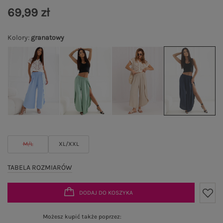
69,99 zł
Kolory
:
granatowy
M/L
XL/XXL
TABELA ROZMIARÓW
DODAJ DO KOSZYKA
Możesz kupić także poprzez: