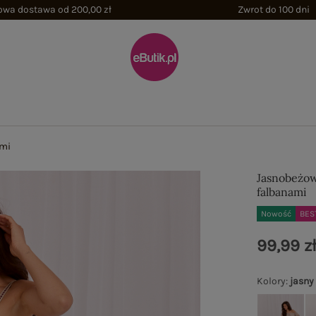
wa dostawa od 200,00 zł
Zwrot do 100 dni
ami
Jasnobeżow
falbanami
Nowość
BES
99,99 z
Kolory
:
jasny