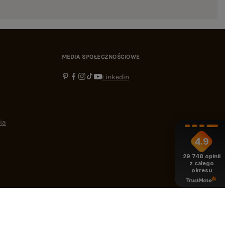
MEDIA SPOŁECZNOŚCIOWE
Linkedin
ia
4.9
29 748
opinii
z całego
okresu
-16:00
bok@ebutik.pl
eButik.pl
,
Al. Katowicka 68
,
05-830
Nadarzyn