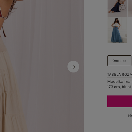
One size
TABELA ROZ
Modelka ma n
173 cm, biust
Mo