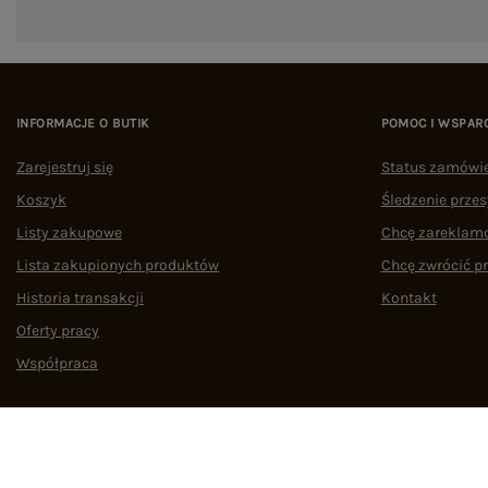
INFORMACJE O BUTIK
POMOC I WSPAR
Zarejestruj się
Status zamówi
Koszyk
Śledzenie przes
Listy zakupowe
Chcę zareklam
Lista zakupionych produktów
Chcę zwrócić p
Historia transakcji
Kontakt
Oferty pracy
Współpraca
Regulamin
Polityka prywatności
Odstąpienie od umowy
Zarządzaj