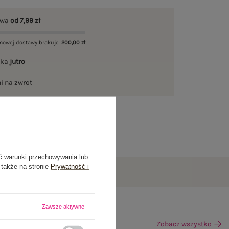
awa
od 7,99 zł
mowej dostawy brakuje
200,00 zł
łka
jutro
ni na zwrot
ć warunki przechowywania lub
 także na stronie
Prywatność i
Zawsze aktywne
Zobacz wszystko