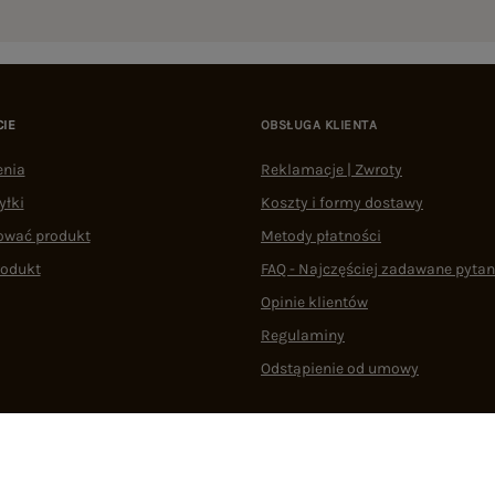
CIE
OBSŁUGA KLIENTA
enia
Reklamacje | Zwroty
yłki
Koszty i formy dostawy
ować produkt
Metody płatności
rodukt
FAQ - Najczęściej zadawane pytan
Opinie klientów
Regulaminy
Odstąpienie od umowy
 plikami cookie
22 290 10 80
Pn.-Pt. 08:00