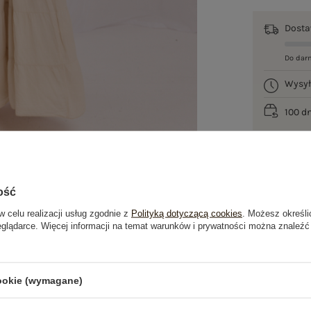
Dost
Do dar
Wysy
100 d
ość
w celu realizacji usług zgodnie z
Polityką dotyczącą cookies
. Możesz określi
eglądarce. Więcej informacji na temat warunków i prywatności można znaleźć
je
Opinie o produkcie
(1)
cookie (wymagane)
OSTATNIO OGLĄDANE