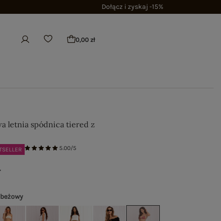
Dołącz i zyskaj -15%
0,00 zł
a letnia spódnica tiered z
5.00/5
TSELLER
ł
 beżowy