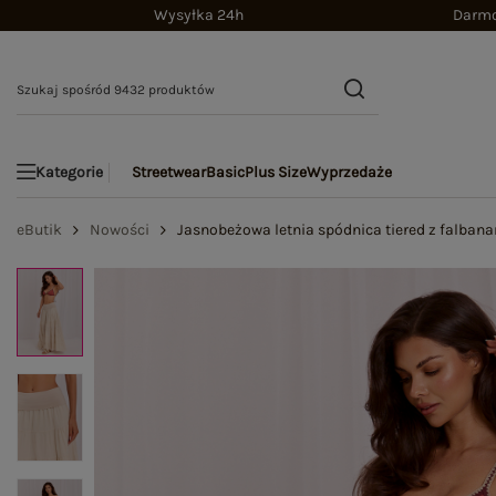
Wysyłka 24h
Darmo
Streetwear
Basic
Plus Size
Wyprzedaże
Kategorie
eButik
Nowości
Jasnobeżowa letnia spódnica tiered z falban