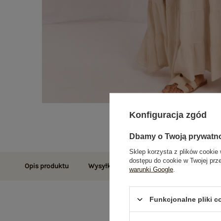
Konfiguracja zgód
Dbamy o Twoją prywatn
Sklep korzysta z plików cookie 
dostępu do cookie w Twojej prz
Opis produktu
Wysyłka i dostawa
Zwroty i reklamac
warunki Google
.
Funkcjonalne pliki 