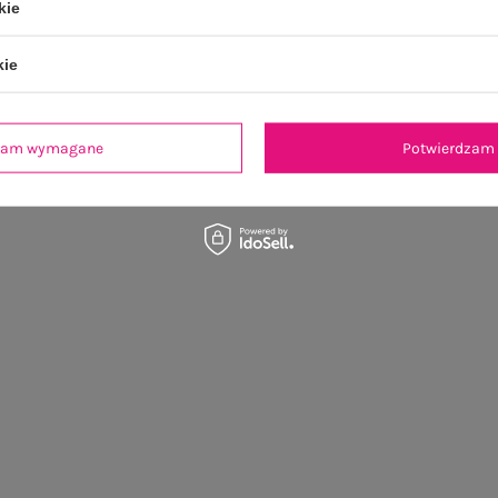
kie
kie
dzam wymagane
Potwierdzam 