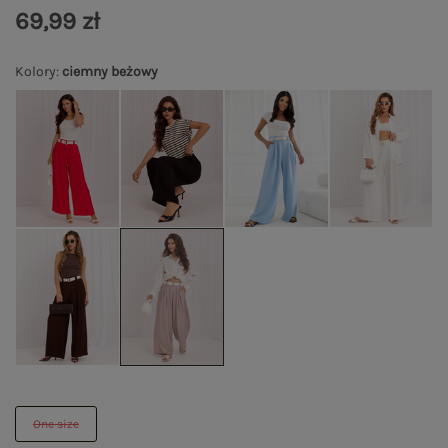
69,99 zł
Kolory
:
ciemny beżowy
One size