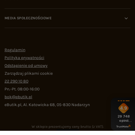
MEDIA SPOŁECZNOŚCIOWE
Regulamin
Polityka prywatności
Odstąpienie od umowy
Zarządzaj plikami cookie
22 290 10 80
Pn.-Pt. 08:00-16:00
bok@ebutik.pl
eButik.pl
,
Al. Katowicka 68
,
05-830
Nadarzyn
4.9
29 748
opinii
z całego
W sklepie prezentujemy ceny brutto (z VAT).
okresu