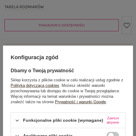
TABELA ROZMIARÓW
POWIADOM O DOSTĘPNOŚCI
Produkt niedostępny
Konfiguracja zgód
Dbamy o Twoją prywatność
OPIS PRODUKTU
Sklep korzysta z plików cookie w celu realizacji usług zgodnie z
Polityką dotyczącą cookies
. Możesz określić warunki
przechowywania lub dostępu do cookie w Twojej przeglądarce.
GŁÓWNE PARAMETRY
Więcej informacji na temat warunków i prywatności można
znaleźć także na stronie
Prywatność i warunki Google
.
OPINIE O PRODUKCIE
(0)
Zawsze
Funkcjonalne pliki cookie (wymagane)
WYSYŁKA I DOSTAWA
aktywne
ZWROTY I REKLAMACJE
Analityczne pliki cookie