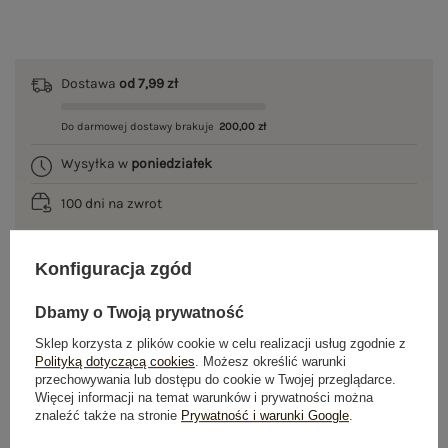
Dostawa
od 7,99 zł
Do darmowej dostawy brakuje
200,00 zł
Wysyłka w
poniedziałek
100 dni na zwrot
Konfiguracja zgód
OPIS PRODUKTU
Dbamy o Twoją prywatność
GŁÓWNE PARAMETRY
Sklep korzysta z plików cookie w celu realizacji usług zgodnie z
Polityką dotyczącą cookies
. Możesz określić warunki
przechowywania lub dostępu do cookie w Twojej przeglądarce.
OPINIE O PRODUKCIE
(0)
Więcej informacji na temat warunków i prywatności można
znaleźć także na stronie
Prywatność i warunki Google
.
WYSYŁKA I DOSTAWA