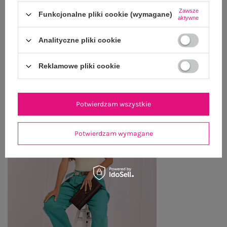
Zawsze
Funkcjonalne pliki cookie (wymagane)
ZWROTY I REKLAMACJE
aktywne
Analityczne pliki cookie
OSTATNIO OGLĄDANE
Reklamowe pliki cookie
Zobacz wszystko
Potwierdzam wszystkie
Potwierdzam wymagane