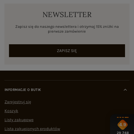
NEWSLETTER
Zapisz się do naszego newslettera i otrzymaj 15% zniżki na
pierwsze zamówienie
ZAPISZ SIĘ
INFORMACJE O BUTIK
Zarejestruj się
Koszyk
Listy zakupowe
4.9
Lista zakupionych produktów
29 748