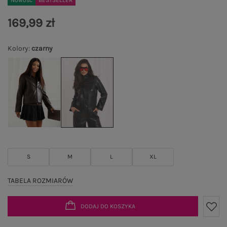
Nowość
BESTSELLER
169,99 zł
Kolory
:
czarny
S
M
L
XL
TABELA ROZMIARÓW
DODAJ DO KOSZYKA