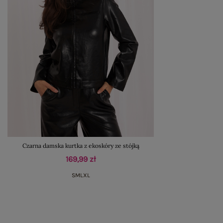
Czarna damska kurtka z ekoskóry ze stójką
169,99 zł
S
M
L
XL