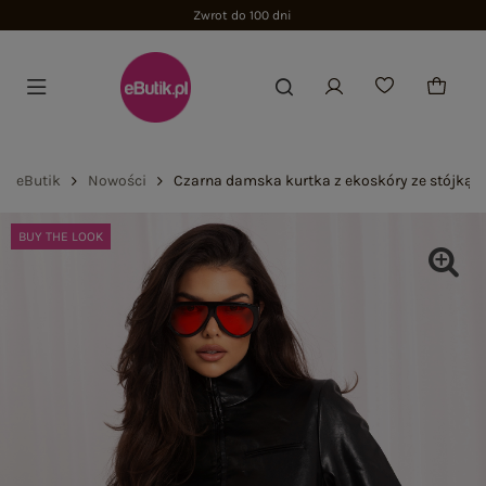
Zwrot do 100 dni
eButik
Nowości
Czarna damska kurtka z ekoskóry ze stójką
BUY THE LOOK