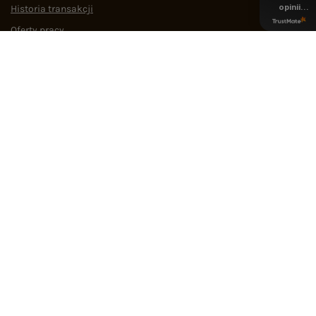
opinii
Historia transakcji
z całego
okresu
Oferty pracy
Współpraca
POMOC I WSPARCIE
OBSŁUGA KLIENTA
MEDIA SPOŁECZNOŚCIOWE
Regulamin
Polityka prywatności
Odstąpienie od umowy