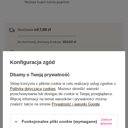
Możesz kupić także poprzez:
Dostawa
od 7,99 zł
Do darmowej dostawy brakuje
200,00 zł
Wysyłka
jutro
Konfiguracja zgód
100 dni na zwrot
Dbamy o Twoją prywatność
Sklep korzysta z plików cookie w celu realizacji usług zgodnie z
Polityką dotyczącą cookies
. Możesz określić warunki
OPIS PRODUKTU
przechowywania lub dostępu do cookie w Twojej przeglądarce.
Więcej informacji na temat warunków i prywatności można
GŁÓWNE PARAMETRY
znaleźć także na stronie
Prywatność i warunki Google
.
OPINIE O PRODUKCIE
(0)
Zawsze
Funkcjonalne pliki cookie (wymagane)
aktywne