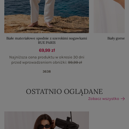
Białe materiałowe spodnie z szerokimi nogawkami
Biały gorset
RUE PARIS
69,99 zł
Najniższa cena produktu w okresie 30 dni
przed wprowadzeniem obniżki:
99,99 zł
36
38
OSTATNIO OGLĄDANE
Zobacz wszystko