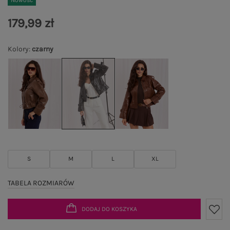
Nowość
179,99 zł
Kolory
:
czarny
S
M
L
XL
TABELA ROZMIARÓW
DODAJ DO KOSZYKA