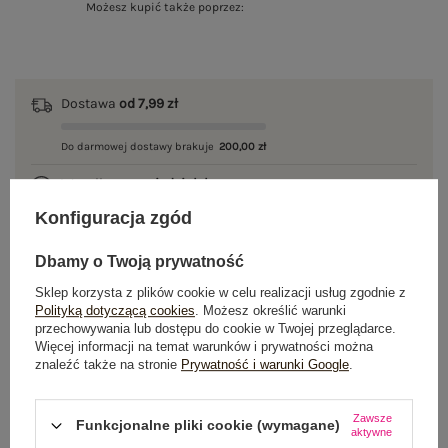
Możesz kupić także poprzez:
Dostawa
od 7,99 zł
Do darmowej dostawy brakuje
200,00 zł
Wysyłka w
poniedziałek
Konfiguracja zgód
100 dni na zwrot
Dbamy o Twoją prywatność
Sklep korzysta z plików cookie w celu realizacji usług zgodnie z
Polityką dotyczącą cookies
. Możesz określić warunki
OPIS PRODUKTU
przechowywania lub dostępu do cookie w Twojej przeglądarce.
Więcej informacji na temat warunków i prywatności można
GŁÓWNE PARAMETRY
znaleźć także na stronie
Prywatność i warunki Google
.
OPINIE O PRODUKCIE
(0)
Zawsze
Funkcjonalne pliki cookie (wymagane)
aktywne