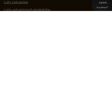
Listy zakupowe
opinii
z całego
Lista zakupionych produktów
okresu
Historia transakcji
Oferty pracy
Współpraca
POMOC I WSPARCIE
OBSŁUGA KLIENTA
MEDIA SPOŁECZNOŚCIOWE
Regulamin