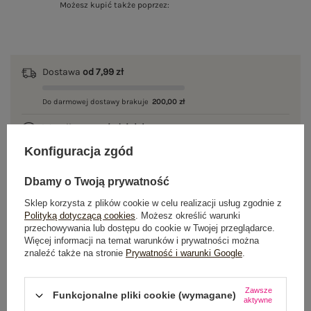
Możesz kupić także poprzez:
Dostawa
od 7,99 zł
Do darmowej dostawy brakuje
200,00 zł
Wysyłka w
poniedziałek
Konfiguracja zgód
100 dni na zwrot
Dbamy o Twoją prywatność
Sklep korzysta z plików cookie w celu realizacji usług zgodnie z
Polityką dotyczącą cookies
. Możesz określić warunki
OPIS PRODUKTU
przechowywania lub dostępu do cookie w Twojej przeglądarce.
Więcej informacji na temat warunków i prywatności można
GŁÓWNE PARAMETRY
znaleźć także na stronie
Prywatność i warunki Google
.
OPINIE O PRODUKCIE
(1)
Zawsze
Funkcjonalne pliki cookie (wymagane)
aktywne