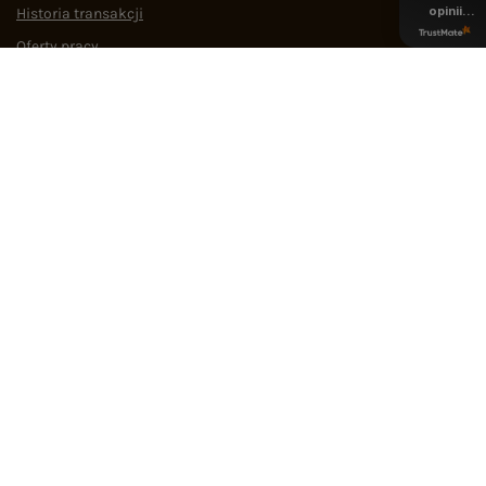
opinii
Historia transakcji
z całego
okresu
Oferty pracy
Współpraca
POMOC I WSPARCIE
OBSŁUGA KLIENTA
MEDIA SPOŁECZNOŚCIOWE
Regulamin
Polityka prywatności
Odstąpienie od umowy