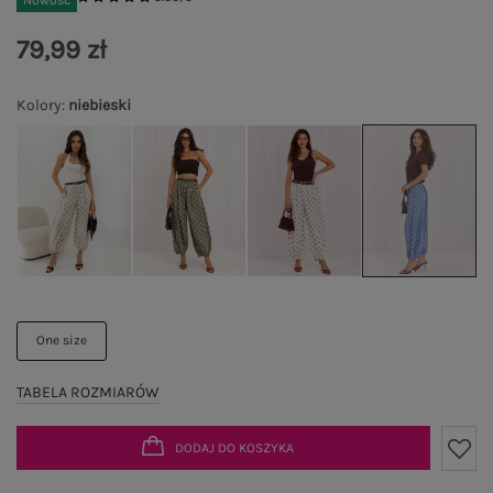
Nowość
79,99 zł
Kolory
:
niebieski
One size
TABELA ROZMIARÓW
DODAJ DO KOSZYKA